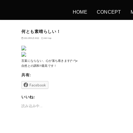
HOME
CONCEPT
何とも素晴らしい！
2012年5月20日
Hill top
言葉にならない、心が落ち着きます(^-^)v
自然との調和!!最高です！
共有:
Facebook
いいね:
読み込み中...