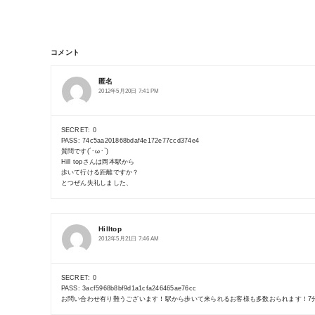
コメント
匿名
2012年5月20日 7:41 PM
SECRET: 0
PASS: 74c5aa201868bdaf4e172e77ccd374e4
質問です(´･ω･`)
Hill topさんは岡本駅から
歩いて行ける距離ですか？
とつぜん失礼しました、
Hilltop
2012年5月21日 7:46 AM
SECRET: 0
PASS: 3acf5968b8bf9d1a1cfa246465ae76cc
お問い合わせ有り難うございます！駅から歩いて来られるお客様も多数おられます！7