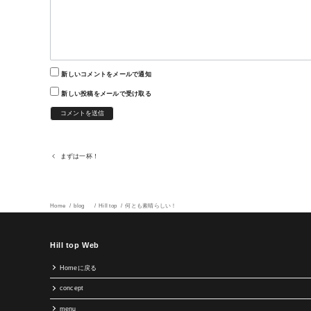
新しいコメントをメールで通知
新しい投稿をメールで受け取る
まずは一杯！
Home
blog
Hill top
何とも素晴らしい！
Hill top Web
Homeに戻る
concept
menu