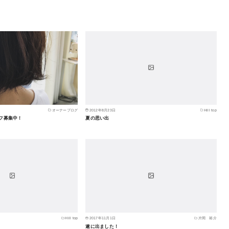
オーナーブログ
2012年8月23日
Hill top
フ募集中！
夏の思い出
Hill top
2017年11月1日
片岡 裕介
遂に出ました！