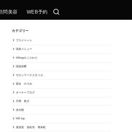
訪問美容
WEB予約
カテゴリー
プライベート
頭皮メニュー
Hilltopのこだわり
頭皮診断
サロンワークスタイル
冨永 のぞみ
オーナーブログ
片岡 裕介
未分類
Hill top
美容室 高松市 岡本町