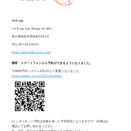
Ｈill top
<Ｈill top hair design for life>
香川県高松市岡本町556-16
TEL:087-815-6422
https://www.hilltop-hair.com/
携帯・スマートフォンから予約ができるようになりました。
※WEB予約システム4月1日より変更になりました。
https://saloon.to/r/g/51207/m/0001/
(インターネット予約は余裕を持った予約状況になりますので、詳細はお
電話にてお問い合わせください。