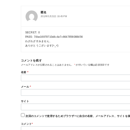
匿名
2012年5月21日 10:45 PM
SECRET: 0
PASS: 74be16979710d4c4e7c6647856088456
わざわざすみません、
ありがとうございます(>_<)
コメントを残す
メールアドレスが公開されることはありません。
*
が付いている欄は必須項目です
名前
*
メール
*
サイト
次回のコメントで使用するためブラウザーに自分の名前、メールアドレス、サイトを
コメント
*