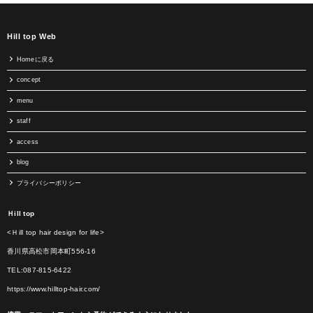
Hill top Web
Homeに戻る
concept
menu
staff
access
blog
プライバシーポリシー
Ｈill top
<Ｈill top hair design for life>
香川県高松市岡本町556-16
TEL:087-815-6422
https://www.hilltop-hair.com/