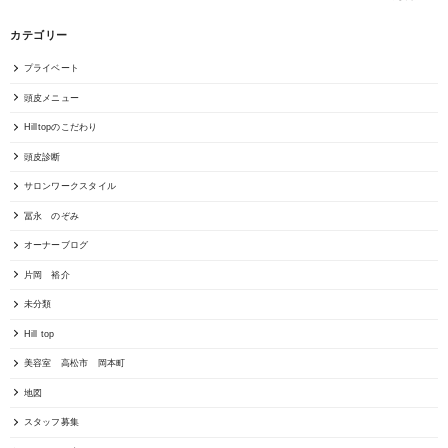
カテゴリー
プライベート
頭皮メニュー
Hilltopのこだわり
頭皮診断
サロンワークスタイル
冨永 のぞみ
オーナーブログ
片岡 裕介
未分類
Hill top
美容室 高松市 岡本町
地図
スタッフ募集