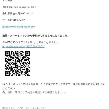
Ｈill top
<Ｈill top hair design for life>
香川県高松市岡本町556-16
TEL:087-815-6422
https://www.hilltop-hair.com/
携帯・スマートフォンから予約ができるようになりました。
※WEB予約システム4月1日より変更になりました。
https://saloon.to/r/g/51207/m/0001/
(インターネット予約は余裕を持った予約状況になりますので、詳細はお電話にてお問い合わ
せください。
尚、当日、前日のご予約はお電話にてご確認ください。)
Home
blog
片岡 裕介
切りました！