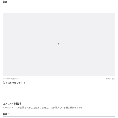
実は
2016年4月27日
片岡 裕介
久々のblogです！！
コメントを残す
メールアドレスが公開されることはありません。
*
が付いている欄は必須項目です
名前
*