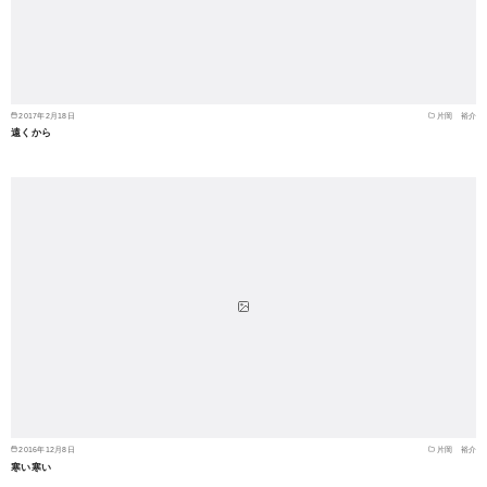
2017年2月18日
片岡 裕介
遠くから
2016年12月8日
片岡 裕介
寒い寒い