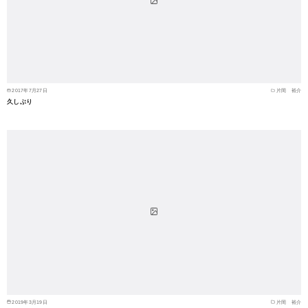
2017年7月27日
片岡 裕介
久しぶり
2019年3月19日
片岡 裕介