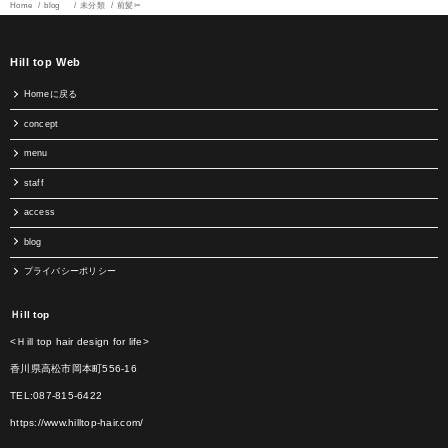
Home
blog
未分類
前髪✂︎
Hill top Web
Homeに戻る
concept
menu
staff
access
blog
プライバシーポリシー
Ｈill top
<Ｈill top hair design for life>
香川県高松市岡本町556-16
TEL:087-815-6422
https://www.hilltop-hair.com/