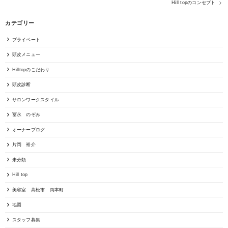
Hill topのコンセプト
カテゴリー
プライベート
頭皮メニュー
Hilltopのこだわり
頭皮診断
サロンワークスタイル
冨永 のぞみ
オーナーブログ
片岡 裕介
未分類
Hill top
美容室 高松市 岡本町
地図
スタッフ募集