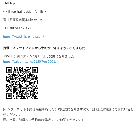
Ｈill top
<Ｈill top hair design for life>
香川県高松市岡本町556-16
TEL:087-815-6422
https://www.hilltop-hair.com/
携帯・スマートフォンから予約ができるようになりました。
※WEB予約システム4月1日より変更になりました。
https://saloon.to/r/g/51207/m/0001/
(インターネット予約は余裕を持った予約状況になりますので、詳細はお電話にてお問い合わ
せください。
尚、当日、前日のご予約はお電話にてご確認ください。)