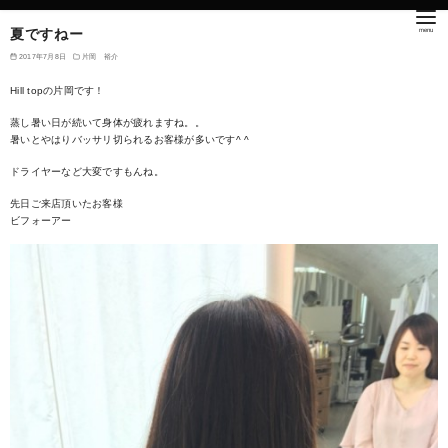
夏ですねー
2017年7月8日
片岡 裕介
Hill topの片岡です！
蒸し暑い日が続いて身体が疲れますね。。
暑いとやはりバッサリ切られるお客様が多いです^ ^
ドライヤーなど大変ですもんね。
先日ご来店頂いたお客様
ビフォーアー