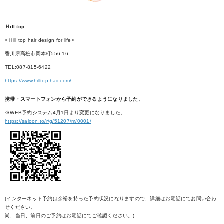
Ｈill top
<Ｈill top hair design for life>
香川県高松市岡本町556-16
TEL:087-815-6422
https://www.hilltop-hair.com/
携帯・スマートフォンから予約ができるようになりました。
※WEB予約システム4月1日より変更になりました。
https://saloon.to/r/g/51207/m/0001/
(インターネット予約は余裕を持った予約状況になりますので、詳細はお電話にてお問い合わ
せください。
尚、当日、前日のご予約はお電話にてご確認ください。)