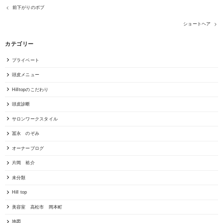
前下がりのボブ
ショートヘア
カテゴリー
プライベート
頭皮メニュー
Hilltopのこだわり
頭皮診断
サロンワークスタイル
冨永 のぞみ
オーナーブログ
片岡 裕介
未分類
Hill top
美容室 高松市 岡本町
地図