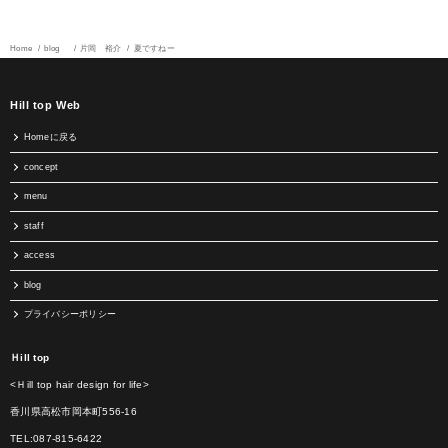
Home
blog
片岡 裕介
夏ですねー
Hill top Web
Homeに戻る
concept
menu
staff
access
blog
プライバシーポリシー
Ｈill top
<Ｈill top hair design for life>
香川県高松市岡本町556-16
TEL:087-815-6422