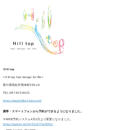
Ｈill top
<Ｈill top hair design for life>
香川県高松市岡本町556-16
TEL:087-815-6422
https://www.hilltop-hair.com/
携帯・スマートフォンから予約ができるようになりました。
※WEB予約システム4月1日より変更になりました。
https://saloon.to/r/g/51207/m/0001/