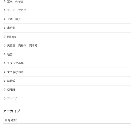
冨永 のぞみ
オーナーブログ
片岡 裕介
未分類
Hill top
美容室 高松市 岡本町
地図
スタッフ募集
すてきなお店
結婚式
OPEN
マツエク
アーカイブ