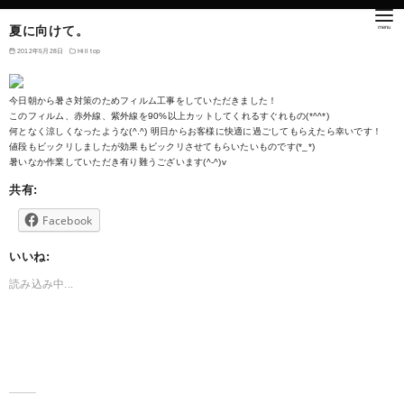
夏に向けて。
2012年5月28日
Hill top
今日朝から暑さ対策のためフィルム工事をしていただきました！
このフィルム、赤外線、紫外線を90%以上カットしてくれるすぐれもの(*^^*)
何となく涼しくなったような(^.^) 明日からお客様に快適に過ごしてもらえたら幸いです！
値段もビックリしましたが効果もビックリさせてもらいたいものです(*_*)
暑いなか作業していただき有り難うございます(^-^)v
共有:
Facebook
いいね:
読み込み中...