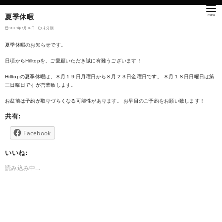
夏季休暇
2019年7月16日
未分類
夏季休暇のお知らせです。
日頃からHilltopを、ご愛顧いただき誠に有難うございます！
Hilltopの夏季休暇は、８月１９日月曜日から８月２３日金曜日です。 ８月１８日日曜日は第
三日曜日ですが営業致します。
お盆前は予約が取りづらくなる可能性があります。 お早目のご予約をお願い致します！
共有:
Facebook
いいね:
読み込み中...