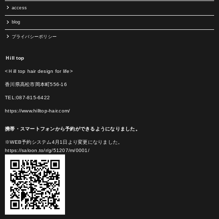
access
blog
プライバシーポリシー
Ｈill top
<Ｈill top hair design for life>
香川県高松市岡本町556-16
TEL:087-815-6422
https://www.hilltop-hair.com/
携帯・スマートフォンから予約ができるようになりました。
※WEB予約システム4月1日より変更になりました。
https://saloon.to/r/g/51207/m/0001/