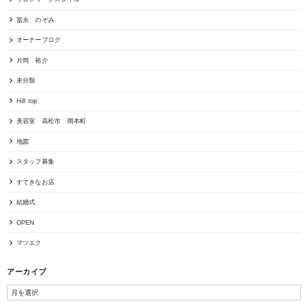
冨永 のぞみ
オーナーブログ
片岡 裕介
未分類
Hill top
美容室 高松市 岡本町
地図
スタッフ募集
すてきなお店
結婚式
OPEN
マツエク
アーカイブ