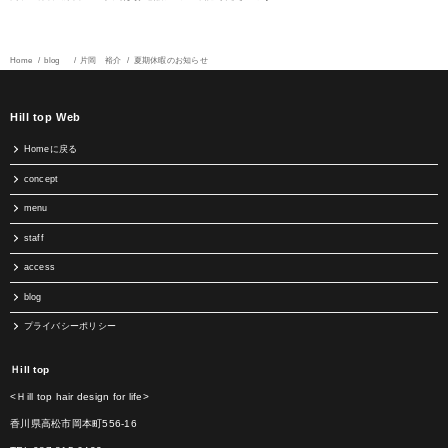
Home
blog
片岡 裕介
夏期休暇のお知らせ
Hill top Web
Homeに戻る
concept
menu
staff
access
blog
プライバシーポリシー
Ｈill top
<Ｈill top hair design for life>
香川県高松市岡本町556-16