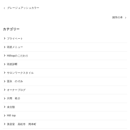
グレージュアッシュカラー
雑学の本
カテゴリー
プライベート
頭皮メニュー
Hilltopのこだわり
頭皮診断
サロンワークスタイル
冨永 のぞみ
オーナーブログ
片岡 裕介
未分類
Hill top
美容室 高松市 岡本町