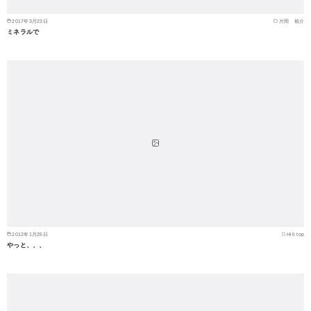
2017年3月23日
片岡 裕介
ミネラルで
2012年1月25日
Hill top
やっと、、、