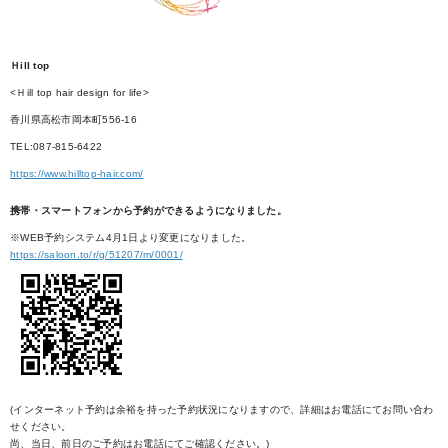
Ｈill top
<Ｈill top hair design for life>
香川県高松市岡本町556-16
TEL:087-815-6422
https://www.hilltop-hair.com/
携帯・スマートフォンから予約ができるようになりました。
※WEB予約システム4月1日より変更になりました。
https://saloon.to/r/g/51207/m/0001/
(インターネット予約は余裕を持った予約状況になりますので、詳細はお電話にてお問い合わ
せください。
尚、当日、前日のご予約はお電話にてご確認ください。)