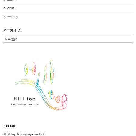
OPEN
マツエク
アーカイブ
Ｈill top
<Ｈill top hair design for life>