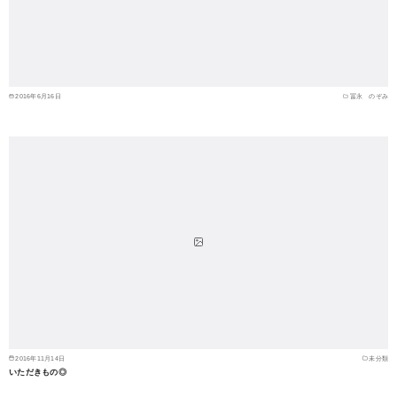
2016年6月16日
冨永 のぞみ
2016年11月14日
未分類
いただきもの◎