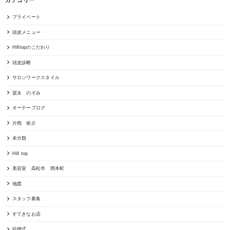
カテゴリー
プライベート
頭皮メニュー
Hilltopのこだわり
頭皮診断
サロンワークスタイル
冨永 のぞみ
オーナーブログ
片岡 裕介
未分類
Hill top
美容室 高松市 岡本町
地図
スタッフ募集
すてきなお店
結婚式