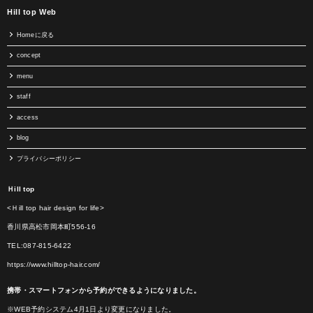
Hill top Web
Homeに戻る
concept
menu
staff
access
blog
プライバシーポリシー
Ｈill top
<Ｈill top hair design for life>
香川県高松市岡本町556-16
TEL:087-815-6422
https://www.hilltop-hair.com/
携帯・スマートフォンから予約ができるようになりました。
※WEB予約システム4月1日より変更になりました。