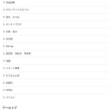
頭皮診断
サロンワークスタイル
冨永 のぞみ
オーナーブログ
片岡 裕介
未分類
Hill top
美容室 高松市 岡本町
地図
スタッフ募集
すてきなお店
結婚式
OPEN
マツエク
アーカイブ