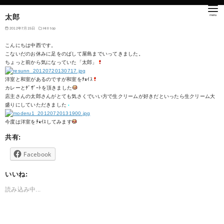
太郎
2012年7月15日
Hill top
こんにちは中西です。
こないだのお休みに足をのばして屋島までいってきました。
ちょっと前から気になっていた「太郎」
洋室と和室があるのですが和室をﾁｮｲｽ
カレーとﾃﾞｻﾞｰﾄを頂きました
店主さんの太郎さんがとても気さくでいい方で生クリームが好きだといったら生クリーム大
盛りにしていただきました
今度は洋室をﾁｮｲｽしてみます
共有:
Facebook
いいね:
読み込み中...