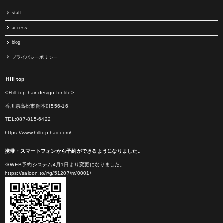
staff
access
blog
プライバシーポリシー
Ｈill top
<Ｈill top hair design for life>
香川県高松市岡本町556-16
TEL:087-815-6422
https://www.hilltop-hair.com/
携帯・スマートフォンから予約ができるようになりました。
※WEB予約システム4月1日より変更になりました。
https://saloon.to/r/g/51207/m/0001/