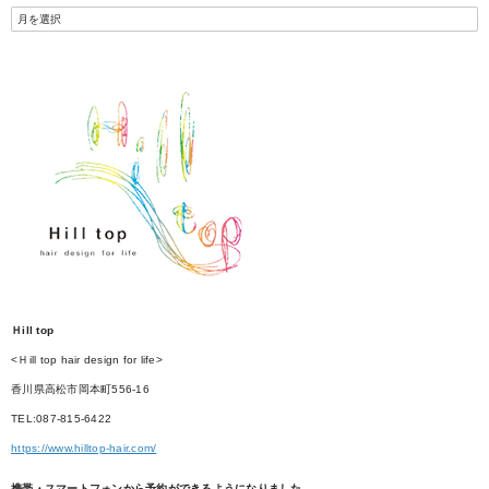
Ｈill top
<Ｈill top hair design for life>
香川県高松市岡本町556-16
TEL:087-815-6422
https://www.hilltop-hair.com/
携帯・スマートフォンから予約ができるようになりました。