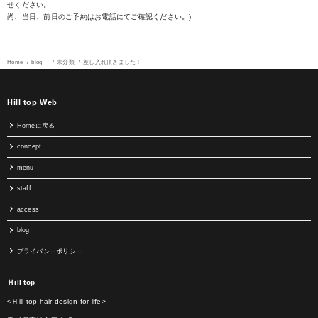
せください。
尚、当日、前日のご予約はお電話にてご確認ください。)
Home
blog
未分類
差し入れ頂きました！
Hill top Web
Homeに戻る
concept
menu
staff
access
blog
プライバシーポリシー
Ｈill top
<Ｈill top hair design for life>