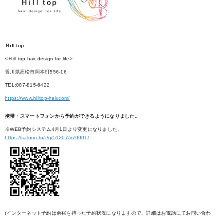
Ｈill top
<Ｈill top hair design for life>
香川県高松市岡本町556-16
TEL:087-815-6422
https://www.hilltop-hair.com/
携帯・スマートフォンから予約ができるようになりました。
※WEB予約システム4月1日より変更になりました。
https://saloon.to/r/g/51207/m/0001/
(インターネット予約は余裕を持った予約状況になりますので、詳細はお電話にてお問い合わ