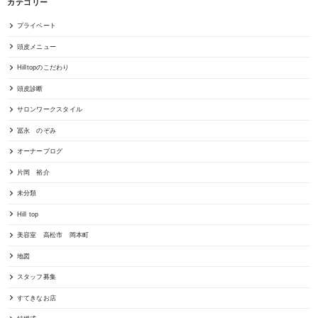
カテゴリー
プライベート
頭皮メニュー
Hilltopのこだわり
頭皮診断
サロンワークスタイル
冨永 のぞみ
オーナーブログ
片岡 裕介
未分類
Hill top
美容室 高松市 岡本町
地図
スタッフ募集
すてきなお店