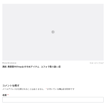
2017年3月24日
オーナーブログ
高松 美容室Hilltopおすすめアイテム ユフォラ取り扱い店
コメントを残す
メールアドレスが公開されることはありません。
*
が付いている欄は必須項目です
名前
*