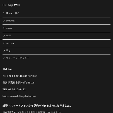
Hill top Web
Homeに戻る
concept
menu
staff
access
blog
プライバシーポリシー
Ｈill top
<Ｈill top hair design for life>
香川県高松市岡本町556-16
TEL:087-815-6422
https://www.hilltop-hair.com/
携帯・スマートフォンから予約ができるようになりました。
※WEB予約システム4月1日より変更になりました。