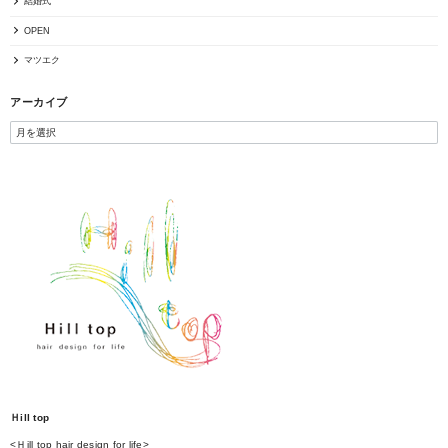
結婚式
OPEN
マツエク
アーカイブ
Ｈill top
<Ｈill top hair design for life>