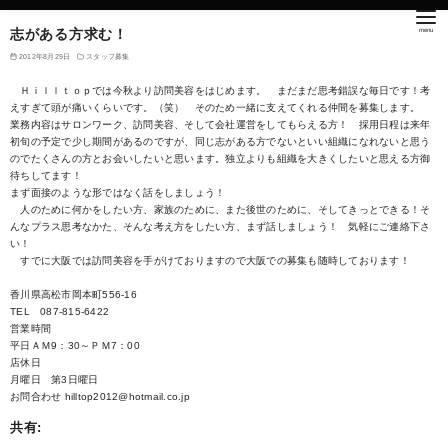
志がある方求む！
2012年8月29日
スタッフ募集
Ｈｉｌｌｔｏｐでは今秋より訪問美容をはじめます。 まだまだ思考錯誤な毎日です！考
えすぎて頭が痛いくらいです。（笑） そのため一緒に支えてくれる仲間を募集します。
業務内容はサロンワーク、訪問美容、そして会社運営をしてもらえる方！ 採用日程は来年
初旬の予定で少し期間があるのですが、同じ志がある方でないといい組織になれないと思う
のでたくさんの方とお会いしたいと思います。独立よりも組織を大きくしたいと思える方御
待ちしてます！
まず面接のような形ではなく話をしましょう！
人のために何かをしたい方、家族のために、また後世のために、そしてきっとできる！そ
んなプラス思考なかた、そんな考え方をしたい方、まず話しましょう！ 気軽にご連絡下さ
い！
すでに大阪では訪問美容を手がけておりますので大阪での募集も随時しております！
香川県高松市岡本町556-16
TEL 087-815-6422
営業時間
平日ＡＭ9：30～ＰＭ7：00
店休日
月曜日 第3日曜日
お問合わせ hilltop2012@hotmail.co.jp
共有: