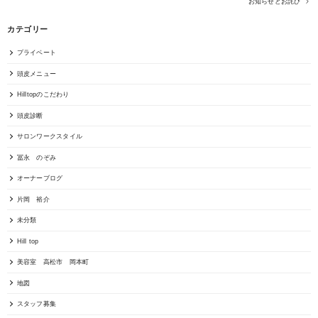
お知らせとお詫び
カテゴリー
プライベート
頭皮メニュー
Hilltopのこだわり
頭皮診断
サロンワークスタイル
冨永 のぞみ
オーナーブログ
片岡 裕介
未分類
Hill top
美容室 高松市 岡本町
地図
スタッフ募集