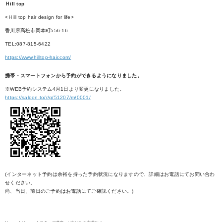
Ｈill top
<Ｈill top hair design for life>
香川県高松市岡本町556-16
TEL:087-815-6422
https://www.hilltop-hair.com/
携帯・スマートフォンから予約ができるようになりました。
※WEB予約システム4月1日より変更になりました。
https://saloon.to/r/g/51207/m/0001/
(インターネット予約は余裕を持った予約状況になりますので、詳細はお電話にてお問い合わ
せください。
尚、当日、前日のご予約はお電話にてご確認ください。)