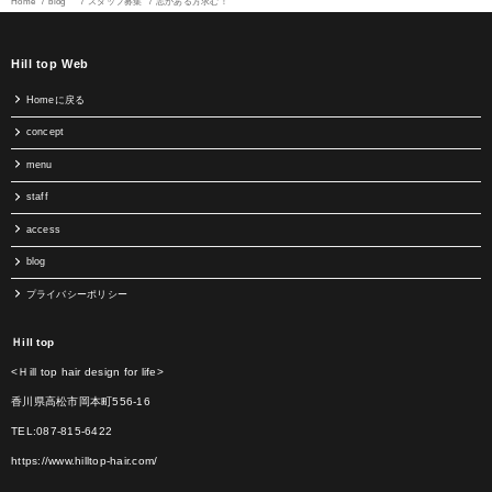
Home
blog
スタッフ募集
志がある方求む！
Hill top Web
Homeに戻る
concept
menu
staff
access
blog
プライバシーポリシー
Ｈill top
<Ｈill top hair design for life>
香川県高松市岡本町556-16
TEL:087-815-6422
https://www.hilltop-hair.com/