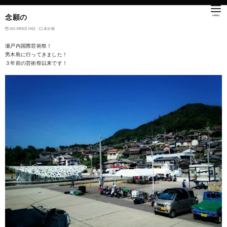
念願の
2013年8月19日
未分類
瀬戸内国際芸術祭！
男木島に行ってきました！
３年前の芸術祭以来です！