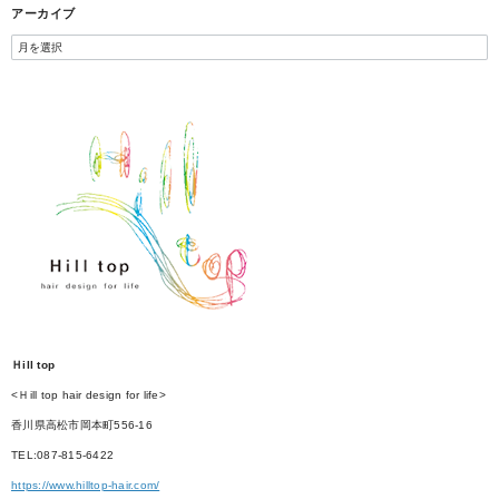
アーカイブ
Ｈill top
<Ｈill top hair design for life>
香川県高松市岡本町556-16
TEL:087-815-6422
https://www.hilltop-hair.com/