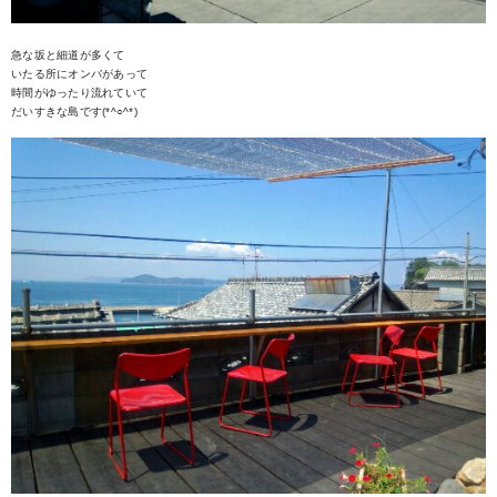
急な坂と細道が多くて
いたる所にオンバがあって
時間がゆったり流れていて
だいすきな島です(*^○^*)