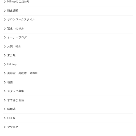
Hilltopのこだわり
頭皮診断
サロンワークスタイル
冨永 のぞみ
オーナーブログ
片岡 裕介
未分類
Hill top
美容室 高松市 岡本町
地図
スタッフ募集
すてきなお店
結婚式
OPEN
マツエク