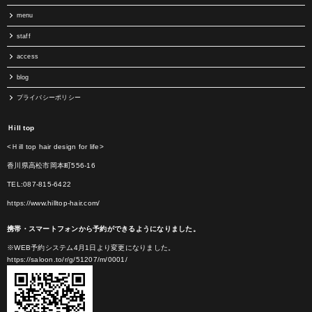
menu
staff
access
blog
プライバシーポリシー
Ｈill top
<Ｈill top hair design for life>
香川県高松市岡本町556-16
TEL:087-815-6422
https://www.hilltop-hair.com/
携帯・スマートフォンから予約ができるようになりました。
※WEB予約システム4月1日より変更になりました。
https://saloon.to/r/g/51207/m/0001/