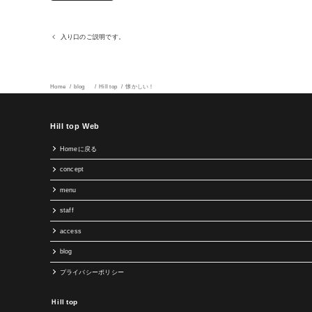
入り口のご説明です。
Home
blog
Hill top
懐かしい！
Hill top Web
Homeに戻る
concept
menu
staff
access
blog
プライバシーポリシー
Ｈill top