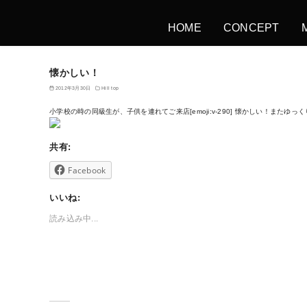
HOME
CONCEPT
懐かしい！
2012年3月30日
Hill top
小学校の時の同級生が、子供を連れてご来店[emoji:v-290] 懐かしい！またゆっ
共有:
Facebook
いいね:
読み込み中...