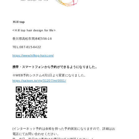
Ｈill top
<Ｈill top hair design for life>
香川県高松市岡本町556-16
TEL:087-815-6422
https://www.hilltop-hair.com/
携帯・スマートフォンから予約ができるようになりました。
※WEB予約システム4月1日より変更になりました。
https://saloon.to/r/g/51207/m/0001/
(インターネット予約は余裕を持った予約状況になりますので、詳細はお
電話にてお問い合わせください。