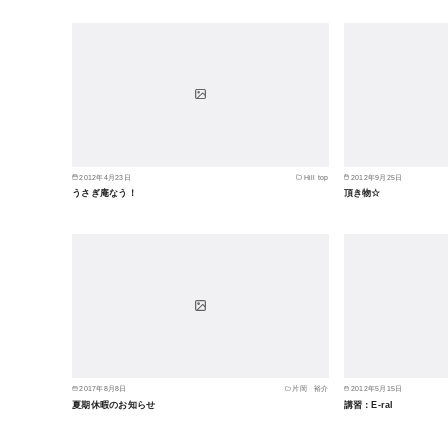
2012年4月23日
Hill top
2012年9月25日
うさぎ庵なう！
頂き物☆
2017年8月8日
片岡 裕介
2012年5月15日
夏期休暇のお知らせ
講習：E-ral