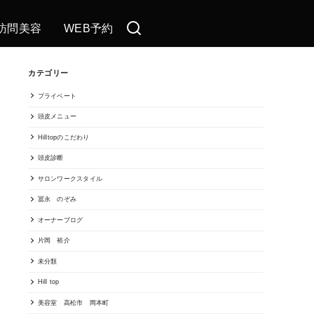
訪問美容
WEB予約
カテゴリー
プライベート
頭皮メニュー
Hilltopのこだわり
頭皮診断
サロンワークスタイル
冨永 のぞみ
オーナーブログ
片岡 裕介
未分類
Hill top
美容室 高松市 岡本町