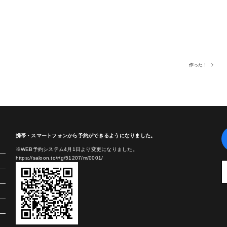
作った！
携帯・スマートフォンから予約ができるようになりました。
※WEB予約システム4月1日より変更になりました。
https://saloon.to/r/g/51207/m/0001/