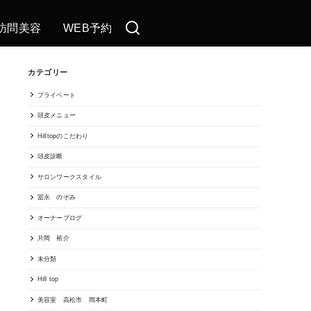
訪問美容
WEB予約
カテゴリー
プライベート
頭皮メニュー
Hilltopのこだわり
頭皮診断
サロンワークスタイル
冨永 のぞみ
オーナーブログ
片岡 裕介
未分類
Hill top
美容室 高松市 岡本町