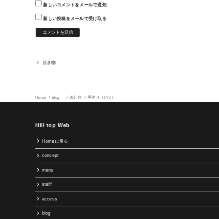
新しいコメントをメールで通知
新しい投稿をメールで受け取る
頂き物
Home
blog
未分類
手作り（≧∇≦）
Hill top Web
Homeに戻る
concept
menu
staff
access
blog