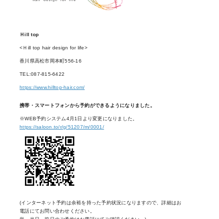
Ｈill top
<Ｈill top hair design for life>
香川県高松市岡本町556-16
TEL:087-815-6422
https://www.hilltop-hair.com/
携帯・スマートフォンから予約ができるようになりました。
※WEB予約システム4月1日より変更になりました。
https://saloon.to/r/g/51207/m/0001/
(インターネット予約は余裕を持った予約状況になりますので、詳細はお
電話にてお問い合わせください。