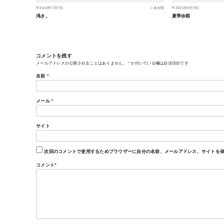
2014年7月7日
未分類
2015年8月9日
渇き。
夏季休暇
コメントを残す
メールアドレスが公開されることはありません。
*
が付いている欄は必須項目です
名前
*
メール
*
サイト
次回のコメントで使用するためブラウザーに自分の名前、メールアドレス、サイトを
コメント
*