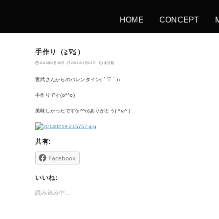
HOME
CONCEPT
手作り（≧∇≦）
2014年2月19日
2014年7月23日
未分類
宮武さんからのバレンタイン( ´ ▽ ` )ﾉ
手作りです(o^^o)
美味しかったです(o^^o)ありがとう( ^ω^ )
共有:
Facebook
いいね:
読み込み中...