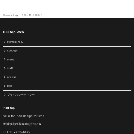
Home
blog
未分類
撮影！
Hill top Web
Homeに戻る
concept
menu
staff
access
blog
プライバシーポリシー
Ｈill top
<Ｈill top hair design for life>
香川県高松市岡本町556-16
TEL:087-815-6422