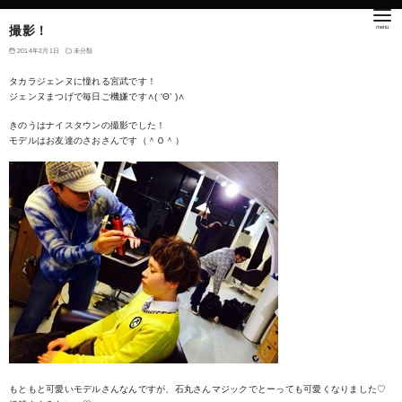
撮影！
2014年2月1日
未分類
タカラジェンヌに憧れる宮武です！
ジェンヌまつげで毎日ご機嫌です∧( ‘Θ’ )∧
きのうはナイスタウンの撮影でした！
モデルはお友達のさおさんです（＾Ｏ＾）
もともと可愛いモデルさんなんですが、石丸さんマジックでとーっても可愛くなりました♡