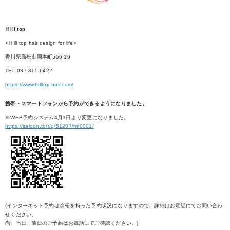
Ｈill top
<Ｈill top hair design for life>
香川県高松市岡本町556-16
TEL:087-815-6422
https://www.hilltop-hair.com/
携帯・スマートフォンから予約ができるようになりました。
※WEB予約システム4月1日より変更になりました。
https://saloon.to/r/g/51207/m/0001/
(インターネット予約は余裕を持った予約状況になりますので、詳細はお電話にてお問い合わ
せください。
尚、当日、前日のご予約はお電話にてご確認ください。)