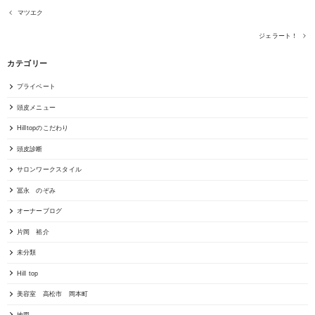
マツエク
ジェラート！
カテゴリー
プライベート
頭皮メニュー
Hilltopのこだわり
頭皮診断
サロンワークスタイル
冨永 のぞみ
オーナーブログ
片岡 裕介
未分類
Hill top
美容室 高松市 岡本町
地図