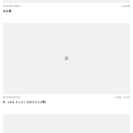
2015年11月8日
未分類
お土産
2017年5月13日
冨永 のぞみ
N.（エヌ.ドット）スタイリング剤