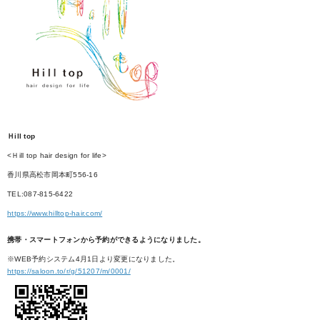
Ｈill top
<Ｈill top hair design for life>
香川県高松市岡本町556-16
TEL:087-815-6422
https://www.hilltop-hair.com/
携帯・スマートフォンから予約ができるようになりました。
※WEB予約システム4月1日より変更になりました。
https://saloon.to/r/g/51207/m/0001/