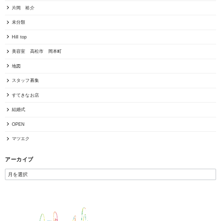
片岡 裕介
未分類
Hill top
美容室 高松市 岡本町
地図
スタッフ募集
すてきなお店
結婚式
OPEN
マツエク
アーカイブ