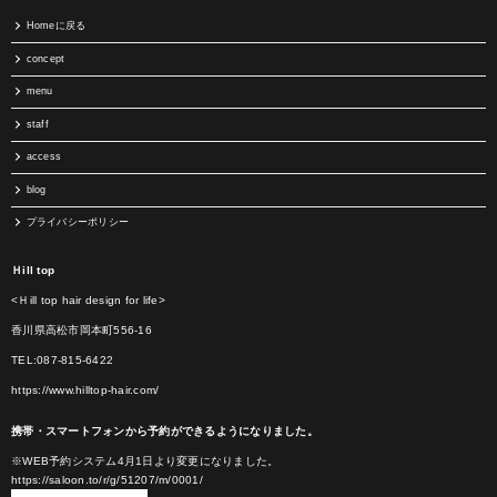
Homeに戻る
concept
menu
staff
access
blog
プライバシーポリシー
Ｈill top
<Ｈill top hair design for life>
香川県高松市岡本町556-16
TEL:087-815-6422
https://www.hilltop-hair.com/
携帯・スマートフォンから予約ができるようになりました。
※WEB予約システム4月1日より変更になりました。
https://saloon.to/r/g/51207/m/0001/