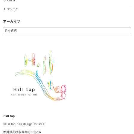
OPEN
マツエク
アーカイブ
Ｈill top
<Ｈill top hair design for life>
香川県高松市岡本町556-16