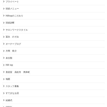
プライベート
頭皮メニュー
Hilltopのこだわり
頭皮診断
サロンワークスタイル
冨永 のぞみ
オーナーブログ
片岡 裕介
未分類
Hill top
美容室 高松市 岡本町
地図
スタッフ募集
すてきなお店
結婚式