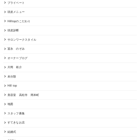
プライベート
頭皮メニュー
Hilltopのこだわり
頭皮診断
サロンワークスタイル
冨永 のぞみ
オーナーブログ
片岡 裕介
未分類
Hill top
美容室 高松市 岡本町
地図
スタッフ募集
すてきなお店
結婚式