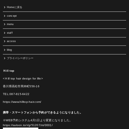
Homeに戻る
concept
menu
staff
access
blog
プライバシーポリシー
Ｈill top
<Ｈill top hair design for life>
香川県高松市岡本町556-16
TEL:087-815-6422
https://www.hilltop-hair.com/
携帯・スマートフォンから予約ができるようになりました。
※WEB予約システム4月1日より変更になりました。
https://saloon.to/r/g/51207/m/0001/