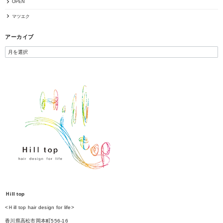
OPEN
マツエク
アーカイブ
Ｈill top
<Ｈill top hair design for life>
香川県高松市岡本町556-16