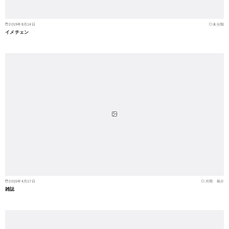
2019年8月14日
未分類
イメチェン
2015年4月17日
片岡 裕介
雑誌