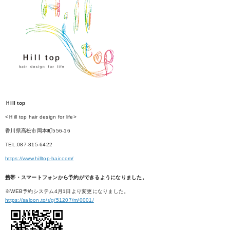
Ｈill top
<Ｈill top hair design for life>
香川県高松市岡本町556-16
TEL:087-815-6422
https://www.hilltop-hair.com/
携帯・スマートフォンから予約ができるようになりました。
※WEB予約システム4月1日より変更になりました。
https://saloon.to/r/g/51207/m/0001/