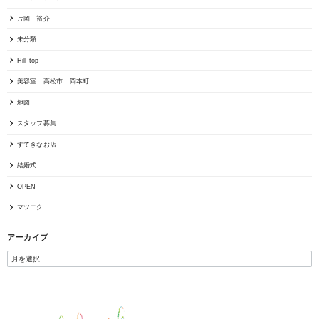
片岡 裕介
未分類
Hill top
美容室 高松市 岡本町
地図
スタッフ募集
すてきなお店
結婚式
OPEN
マツエク
アーカイブ