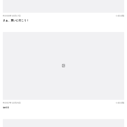
2015年10月17日
未分類
さぁ、買いに行こう！
2017年12月25日
未分類
set☺︎