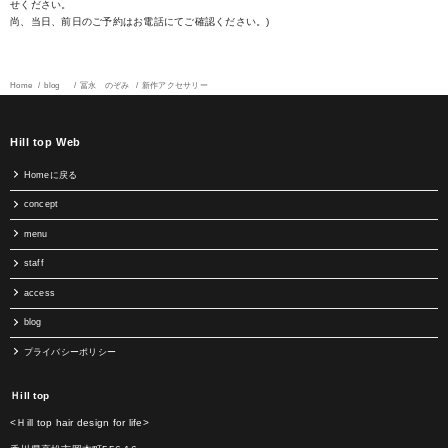
せください。
尚、当日、前日のご予約はお電話にてご確認ください。)
Home
blog
冨永 のぞみ
新作アクセサリー
Hill top Web
Homeに戻る
concept
menu
staff
access
blog
プライバシーポリシー
Ｈill top
<Ｈill top hair design for life>