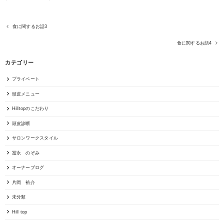
食に関するお話3
食に関するお話4
カテゴリー
プライベート
頭皮メニュー
Hilltopのこだわり
頭皮診断
サロンワークスタイル
冨永 のぞみ
オーナーブログ
片岡 裕介
未分類
Hill top