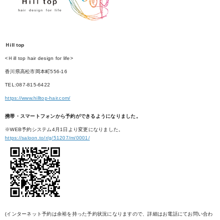
Ｈill top
<Ｈill top hair design for life>
香川県高松市岡本町556-16
TEL:087-815-6422
https://www.hilltop-hair.com/
携帯・スマートフォンから予約ができるようになりました。
※WEB予約システム4月1日より変更になりました。
https://saloon.to/r/g/51207/m/0001/
(インターネット予約は余裕を持った予約状況になりますので、詳細はお電話にてお問い合わ