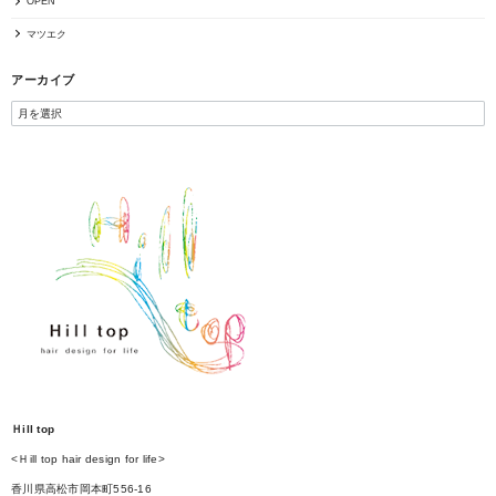
OPEN
マツエク
アーカイブ
Ｈill top
<Ｈill top hair design for life>
香川県高松市岡本町556-16