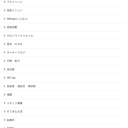
プライベート
頭皮メニュー
Hilltopのこだわり
頭皮診断
サロンワークスタイル
冨永 のぞみ
オーナーブログ
片岡 裕介
未分類
Hill top
美容室 高松市 岡本町
地図
スタッフ募集
すてきなお店
結婚式