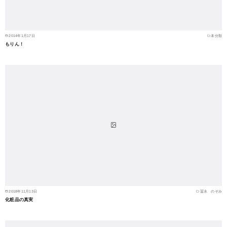
2014年1月17日
未分類
もりん！
2018年11月13日
冨永 のぞみ
化粧品の真実