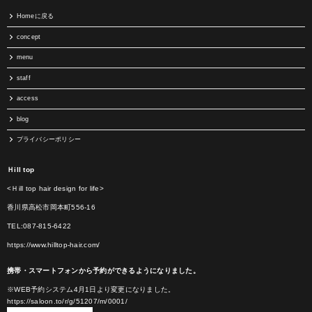
Homeに戻る
concept
menu
staff
access
blog
プライバシーポリシー
Ｈill top
<Ｈill top hair design for life>
香川県高松市岡本町556-16
TEL:087-815-6422
https://www.hilltop-hair.com/
携帯・スマートフォンから予約ができるようになりました。
※WEB予約システム4月1日より変更になりました。
https://saloon.to/r/g/51207/m/0001/