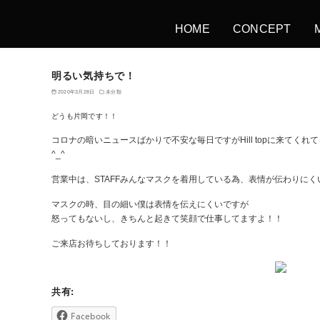
HOME
CONCEPT
明るい気持ちで！
2020年3月28日
未分類
どうも片岡です！！
コロナの暗いニュースばかりで不安な毎日ですが
Hill top
に来てくれて
^_^
営業中は、
STAFF
みんなマスクを着用している為、表情が伝わりにく
マスクの時、目の細い僕は表情を伝えにくいですが
怒ってもないし、きちんと起きて笑顔で仕事してますよ！！
ご来店お待ちしております！！
共有:
Facebook