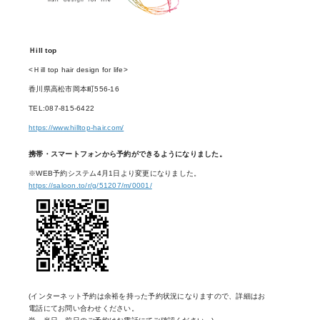
Ｈill top
<Ｈill top hair design for life>
香川県高松市岡本町556-16
TEL:087-815-6422
https://www.hilltop-hair.com/
携帯・スマートフォンから予約ができるようになりました。
※WEB予約システム4月1日より変更になりました。
https://saloon.to/r/g/51207/m/0001/
(インターネット予約は余裕を持った予約状況になりますので、詳細はお
電話にてお問い合わせください。