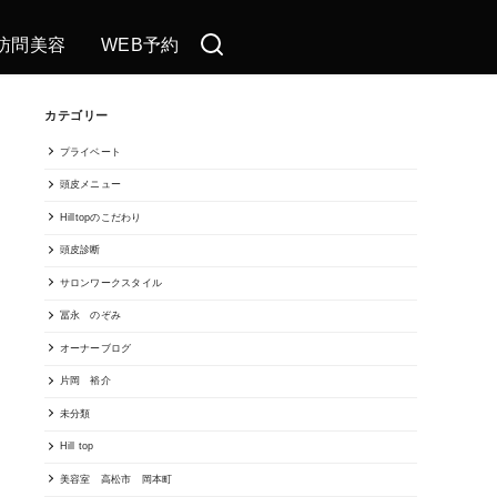
訪問美容
WEB予約
カテゴリー
プライベート
頭皮メニュー
Hilltopのこだわり
頭皮診断
サロンワークスタイル
冨永 のぞみ
オーナーブログ
片岡 裕介
未分類
Hill top
美容室 高松市 岡本町