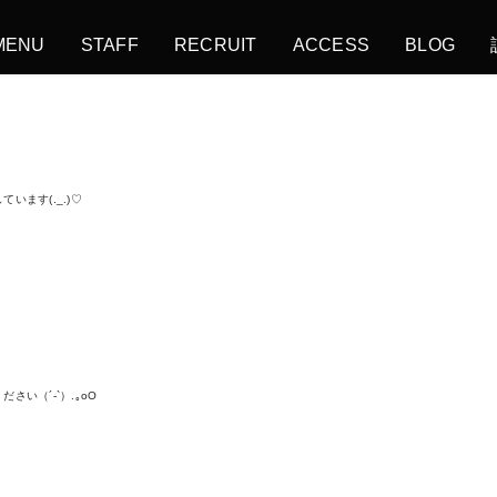
MENU
STAFF
RECRUIT
ACCESS
BLOG
ます(._.)♡
い（´-`）.｡oO