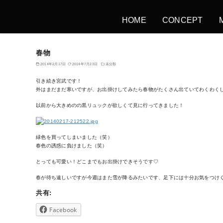
HOME
CONCEPT
春物
2014年2月17日
2014年7月23日
未分類
引き続き宮武です！
外はまだまだ寒いですが、お出掛けしてみたら春物がたくさん出ていてわくわくしてい
以前から大きめのの黒リュックが欲しくて見に行ってきました！
緑色を買ってしまいました（笑）
春色の誘惑に負けました（笑）
とっても可愛い！どこまでもお出掛けできそうです♡
春が待ち遠しいですが今週はまた雪が降るみたいです、足下には十分お気をつけくださ
共有:
Facebook