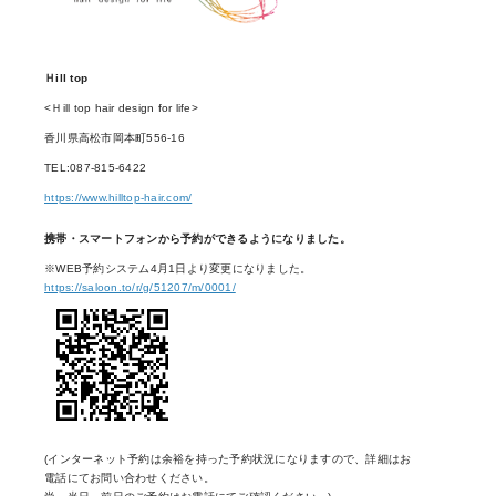
Ｈill top
<Ｈill top hair design for life>
香川県高松市岡本町556-16
TEL:087-815-6422
https://www.hilltop-hair.com/
携帯・スマートフォンから予約ができるようになりました。
※WEB予約システム4月1日より変更になりました。
https://saloon.to/r/g/51207/m/0001/
(インターネット予約は余裕を持った予約状況になりますので、詳細はお
電話にてお問い合わせください。