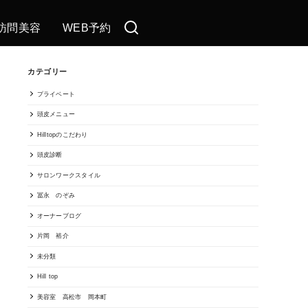
訪問美容
WEB予約
カテゴリー
プライベート
頭皮メニュー
Hilltopのこだわり
頭皮診断
サロンワークスタイル
冨永 のぞみ
オーナーブログ
片岡 裕介
未分類
Hill top
美容室 高松市 岡本町