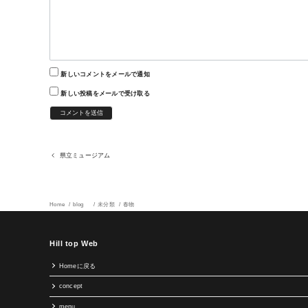
新しいコメントをメールで通知
新しい投稿をメールで受け取る
県立ミュージアム
Home
blog
未分類
春物
Hill top Web
Homeに戻る
concept
menu