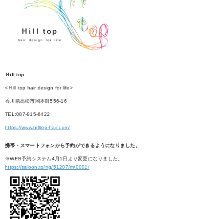
Ｈill top
<Ｈill top hair design for life>
香川県高松市岡本町556-16
TEL:087-815-6422
https://www.hilltop-hair.com/
携帯・スマートフォンから予約ができるようになりました。
※WEB予約システム4月1日より変更になりました。
https://saloon.to/r/g/51207/m/0001/