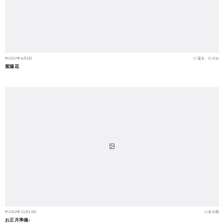
2017年6月2日
冨永 のぞみ
紫陽花
2012年11月13日
未分類
お正月準備♪