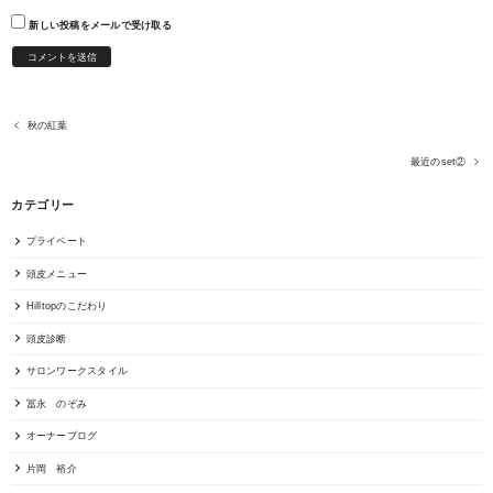
新しい投稿をメールで受け取る
秋の紅葉
最近のset②
カテゴリー
プライベート
頭皮メニュー
Hilltopのこだわり
頭皮診断
サロンワークスタイル
冨永 のぞみ
オーナーブログ
片岡 裕介