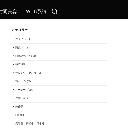
訪問美容
WEB予約
カテゴリー
プライベート
頭皮メニュー
Hilltopのこだわり
頭皮診断
サロンワークスタイル
冨永 のぞみ
オーナーブログ
片岡 裕介
未分類
Hill top
美容室 高松市 岡本町