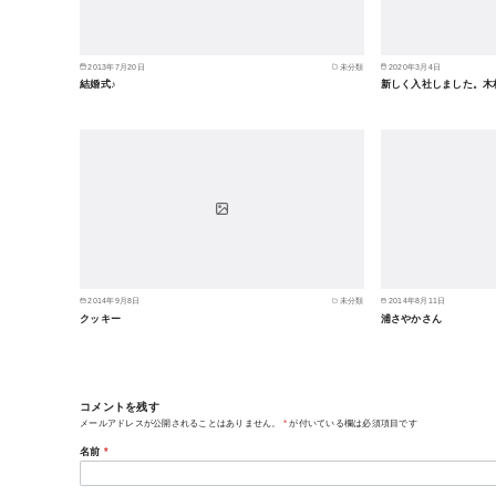
2013年7月20日
未分類
2020年3月4日
結婚式♪
新しく入社しました。木
2014年9月8日
未分類
2014年8月11日
クッキー
浦さやかさん
コメントを残す
メールアドレスが公開されることはありません。
*
が付いている欄は必須項目です
名前
*