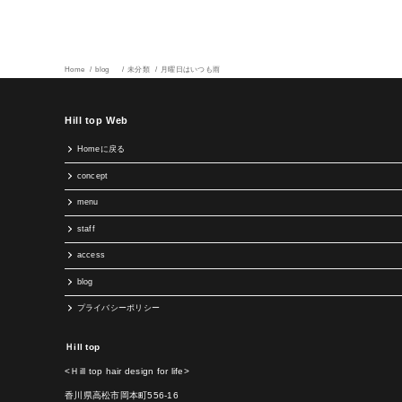
Home
blog
未分類
月曜日はいつも雨
Hill top Web
Homeに戻る
concept
menu
staff
access
blog
プライバシーポリシー
Ｈill top
<Ｈill top hair design for life>
香川県高松市岡本町556-16