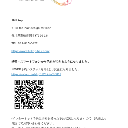
Ｈill top
<Ｈill top hair design for life>
香川県高松市岡本町556-16
TEL:087-815-6422
https://www.hilltop-hair.com/
携帯・スマートフォンから予約ができるようになりました。
※WEB予約システム4月1日より変更になりました。
https://saloon.to/r/g/51207/m/0001/
(インターネット予約は余裕を持った予約状況になりますので、詳細はお
電話にてお問い合わせください。