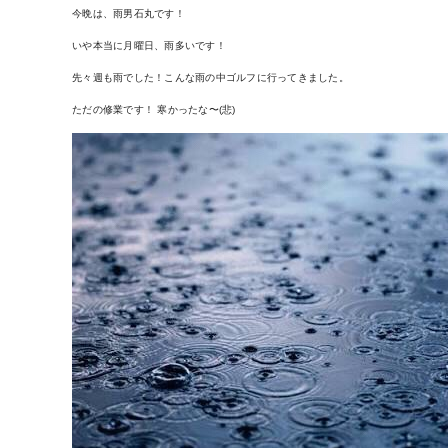
今晩は、雨男石丸です！
いや本当に月曜日、雨多いです！
先々週も雨でした！こんな雨の中ゴルフに行ってきました。
ただの修業です！ 寒かったな〜(悲)