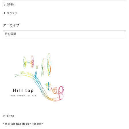
OPEN
マツエク
アーカイブ
Ｈill top
<Ｈill top hair design for life>