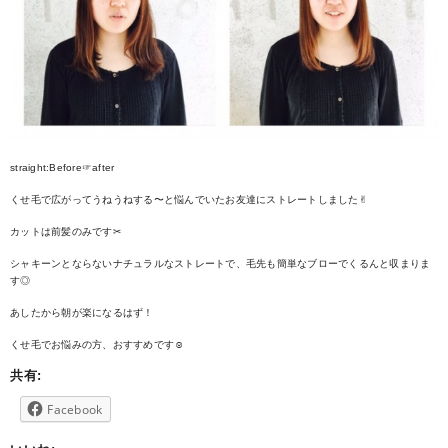
straight:Before☞after
くせ毛で広がってうねうねする〜と悩んでいたお友達にストレートしました✌︎
カットは前髪のみです✂︎
シャキーンとならないナチュラルなストレートで、毛先も簡単なブローでくるんと収まりま
す◎
あしたから朝が楽になるはず！
くせ毛でお悩みの方、おすすめです☺︎
共有:
Facebook