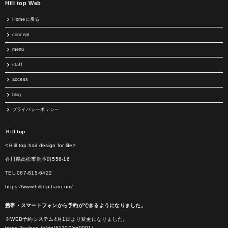
Hill top Web
Homeに戻る
concept
menu
staff
access
blog
プライバシーポリシー
Ｈill top
<Ｈill top hair design for life>
香川県高松市岡本町556-16
TEL:087-815-6422
https://www.hilltop-hair.com/
携帯・スマートフォンから予約ができるようになりました。
※WEB予約システム4月1日より変更になりました。
https://saloon.to/r/g/51207/m/0001/