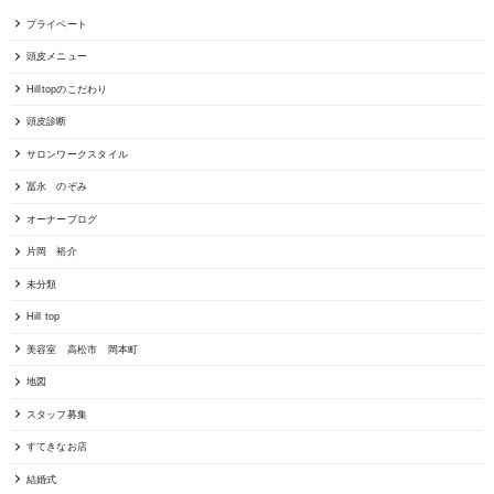
プライベート
頭皮メニュー
Hilltopのこだわり
頭皮診断
サロンワークスタイル
冨永 のぞみ
オーナーブログ
片岡 裕介
未分類
Hill top
美容室 高松市 岡本町
地図
スタッフ募集
すてきなお店
結婚式