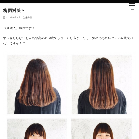
梅雨対策✂︎
2016年6月6日
未分類
６月突入、梅雨です！
すっきりしないお天気や高めの湿度でうねったり広がったり、髪の毛も扱いづらい時期では
ないですか？？