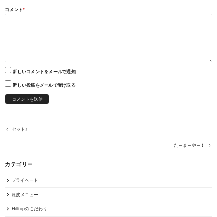
コメント
*
新しいコメントをメールで通知
新しい投稿をメールで受け取る
セット♪
た～ま～や～！
カテゴリー
プライベート
頭皮メニュー
Hilltopのこだわり