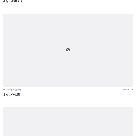
みないと損？？
2011年12月24日
Hill top
まんのう公園