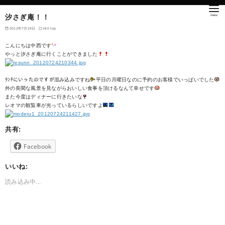
汐さぎ庵！！
2012年7月24日
Hill top
こんにちは中西です
やっと汐さぎ庵に行くことができました
ﾗﾝﾁにいったのですが混み込みですね
平日の月曜日なのに予約のお客様でいっぱいでした
外の長閑な風景を見ながらおいしい食事を頂けるなんて幸せです
また今度はディナーに行きたいな
レオマの観覧車が光っているらしいですよ
共有:
Facebook
いいね:
読み込み中...