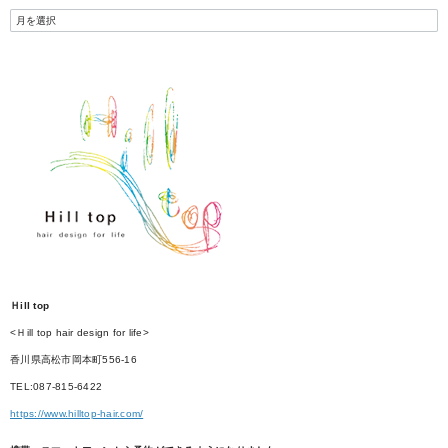
Ｈill top
<Ｈill top hair design for life>
香川県高松市岡本町556-16
TEL:087-815-6422
https://www.hilltop-hair.com/