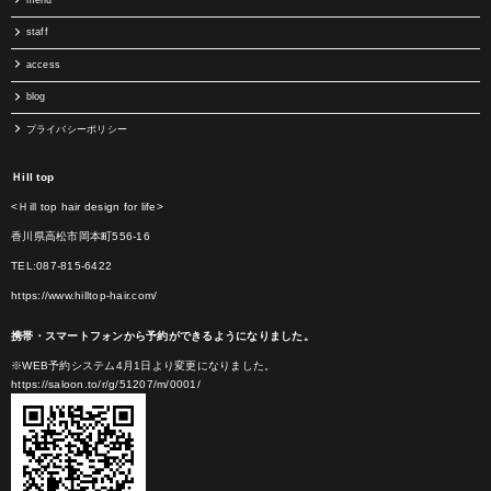
staff
access
blog
プライバシーポリシー
Ｈill top
<Ｈill top hair design for life>
香川県高松市岡本町556-16
TEL:087-815-6422
https://www.hilltop-hair.com/
携帯・スマートフォンから予約ができるようになりました。
※WEB予約システム4月1日より変更になりました。
https://saloon.to/r/g/51207/m/0001/