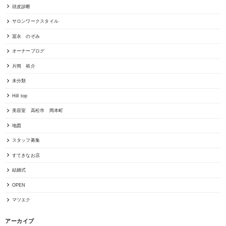
頭皮診断
サロンワークスタイル
冨永 のぞみ
オーナーブログ
片岡 裕介
未分類
Hill top
美容室 高松市 岡本町
地図
スタッフ募集
すてきなお店
結婚式
OPEN
マツエク
アーカイブ