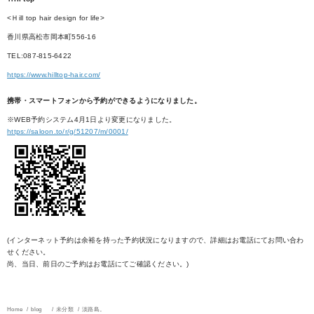
<Ｈill top hair design for life>
香川県高松市岡本町556-16
TEL:087-815-6422
https://www.hilltop-hair.com/
携帯・スマートフォンから予約ができるようになりました。
※WEB予約システム4月1日より変更になりました。
https://saloon.to/r/g/51207/m/0001/
(インターネット予約は余裕を持った予約状況になりますので、詳細はお電話にてお問い合わ
せください。
尚、当日、前日のご予約はお電話にてご確認ください。)
Home
blog
未分類
淡路島。