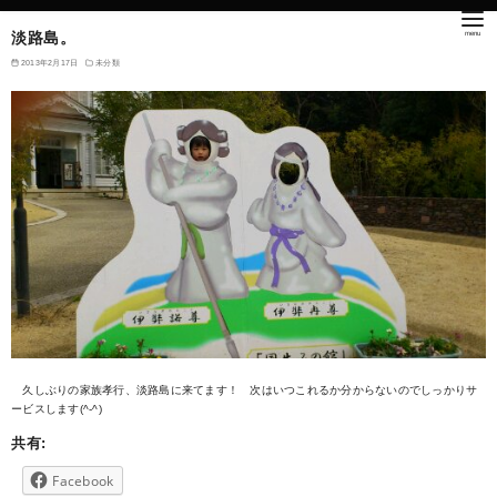
淡路島。
2013年2月17日
未分類
久しぶりの家族孝行、淡路島に来てます！ 次はいつこれるか分からないのでしっかりサ
ービスします(^-^)
共有:
Facebook