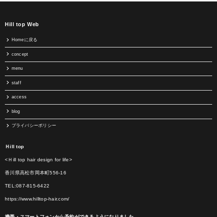
Hill top Web
Homeに戻る
concept
menu
staff
access
blog
プライバシーポリシー
Ｈill top
<Ｈill top hair design for life>
香川県高松市岡本町556-16
TEL:087-815-6422
https://www.hilltop-hair.com/
携帯・スマートフォンから予約ができるようになりました。