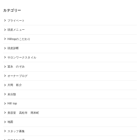
カテゴリー
プライベート
頭皮メニュー
Hilltopのこだわり
頭皮診断
サロンワークスタイル
冨永 のぞみ
オーナーブログ
片岡 裕介
未分類
Hill top
美容室 高松市 岡本町
地図
スタッフ募集