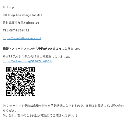
Ｈill top
<Ｈill top hair design for life>
香川県高松市岡本町556-16
TEL:087-815-6422
https://www.hilltop-hair.com/
携帯・スマートフォンから予約ができるようになりました。
※WEB予約システム4月1日より変更になりました。
https://saloon.to/r/g/51207/m/0001/
(インターネット予約は余裕を持った予約状況になりますので、詳細はお電話にてお問い合わ
せください。
尚、当日、前日のご予約はお電話にてご確認ください。)