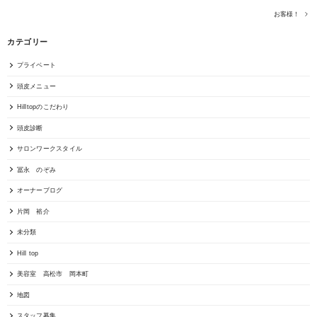
お客様！
カテゴリー
プライベート
頭皮メニュー
Hilltopのこだわり
頭皮診断
サロンワークスタイル
冨永 のぞみ
オーナーブログ
片岡 裕介
未分類
Hill top
美容室 高松市 岡本町
地図
スタッフ募集