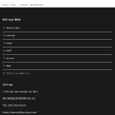
Home
blog
未分類
瀬戸内海の魚！
Hill top Web
Homeに戻る
concept
menu
staff
access
blog
プライバシーポリシー
Ｈill top
<Ｈill top hair design for life>
香川県高松市岡本町556-16
TEL:087-815-6422
https://www.hilltop-hair.com/