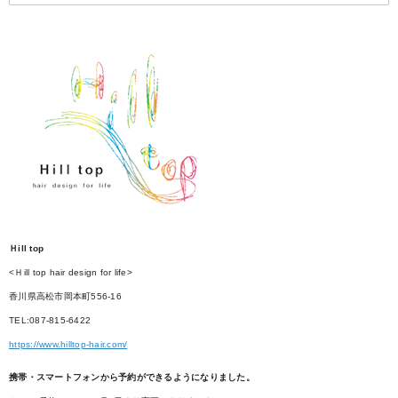
Ｈill top
<Ｈill top hair design for life>
香川県高松市岡本町556-16
TEL:087-815-6422
https://www.hilltop-hair.com/
携帯・スマートフォンから予約ができるようになりました。