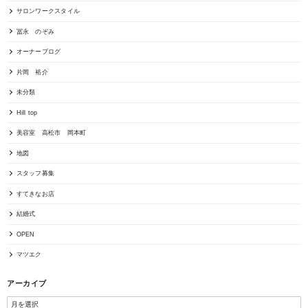
サロンワークスタイル
冨永 のぞみ
オーナーブログ
片岡 裕介
未分類
Hill top
美容室 高松市 岡本町
地図
スタッフ募集
すてきなお店
結婚式
OPEN
マツエク
アーカイブ