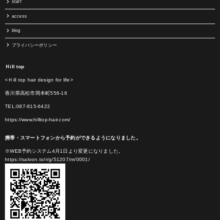
staff
access
blog
プライバシーポリシー
Ｈill top
<Ｈill top hair design for life>
香川県高松市岡本町556-16
TEL:087-815-6422
https://www.hilltop-hair.com/
携帯・スマートフォンから予約ができるようになりました。
※WEB予約システム4月1日より変更になりました。
https://saloon.to/r/g/51207/m/0001/