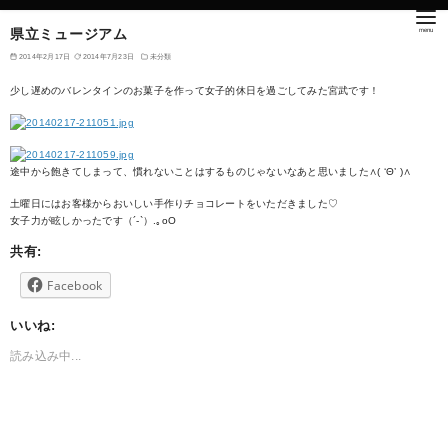
県立ミュージアム
2014年2月17日
2014年7月23日
未分類
少し遅めのバレンタインのお菓子を作って女子的休日を過ごしてみた宮武です！
途中から飽きてしまって、慣れないことはするものじゃないなあと思いました∧( ‘Θ’ )∧
土曜日にはお客様からおいしい手作りチョコレートをいただきました♡
女子力が眩しかったです（´-`）.｡oO
共有:
Facebook
いいね:
読み込み中...