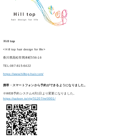
Ｈill top
<Ｈill top hair design for life>
香川県高松市岡本町556-16
TEL:087-815-6422
https://www.hilltop-hair.com/
携帯・スマートフォンから予約ができるようになりました。
※WEB予約システム4月1日より変更になりました。
https://saloon.to/r/g/51207/m/0001/