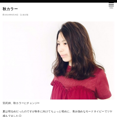
秋カラー
2016年9月24日
未分類
宮武姉、秋カラーにチェンジ✂︎
夏は明るめだったのですが秋冬に向けてちょっと暗めに、青み強めなモードネイビーでツヤ
感もでました◎