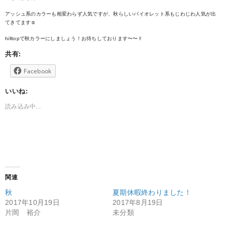
アッシュ系のカラーも相変わらず人気ですが、秋らしいバイオレット系もじわじわ人気が出
てきてます☺︎
hilltopで秋カラーにしましょう！お待ちしております〜〜✌︎
共有:
Facebook
いいね:
読み込み中...
関連
秋
夏期休暇終わりました！
2017年10月19日
2017年8月19日
片岡 裕介
未分類