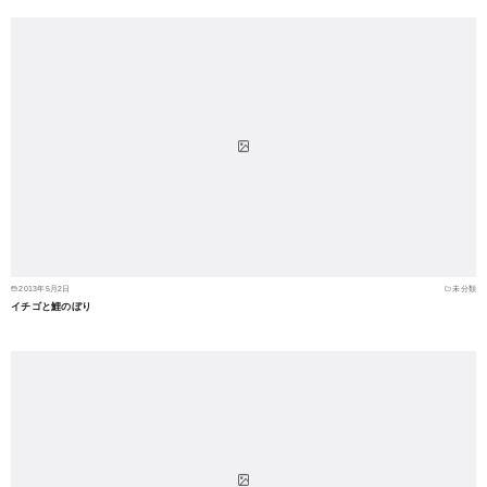
2013年5月2日
未分類
イチゴと鯉のぼり