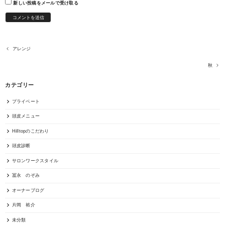
新しい投稿をメールで受け取る
アレンジ
秋
カテゴリー
プライベート
頭皮メニュー
Hilltopのこだわり
頭皮診断
サロンワークスタイル
冨永 のぞみ
オーナーブログ
片岡 裕介
未分類