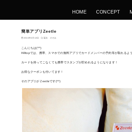
HOME
CONCEPT
簡単アプリZeetle
2016年2月13日
冨永 のぞみ
こんにちは(^^)
Hilltopでは、携帯、スマホでの無料アプリでカードメンバーの予約等が取れるよう
カードを持ってこなくても携帯でスタンプが貯めれるようになります！
お得なクーポンも付いてます！
そのアプリがＺeetleです(^^)