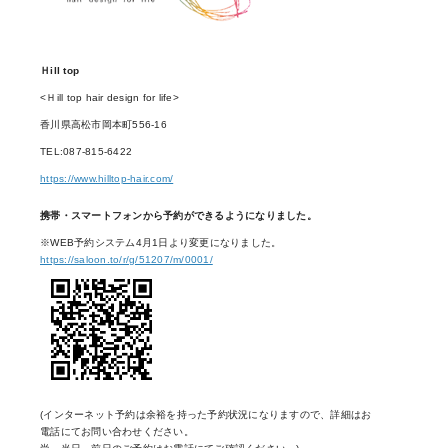
Ｈill top
<Ｈill top hair design for life>
香川県高松市岡本町556-16
TEL:087-815-6422
https://www.hilltop-hair.com/
携帯・スマートフォンから予約ができるようになりました。
※WEB予約システム4月1日より変更になりました。
https://saloon.to/r/g/51207/m/0001/
(インターネット予約は余裕を持った予約状況になりますので、詳細はお
電話にてお問い合わせください。