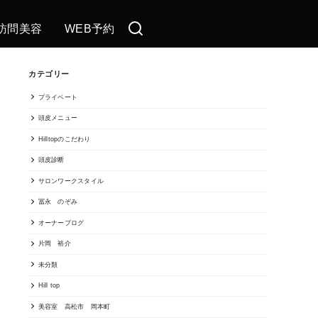
訪問美容
WEB予約
カテゴリー
プライベート
頭皮メニュー
Hilltopのこだわり
頭皮診断
サロンワークスタイル
冨永 のぞみ
オーナーブログ
片岡 裕介
未分類
Hill top
美容室 高松市 岡本町