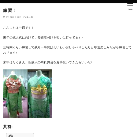
練習！
2013年2月12日
未分類
こんにちは中西です！
来年の成人式に向けて、毎週着付けを習いに行ってます♪
三時間ぐらい練習して残り一時間はわいわいおしゃべりしたりと毎週楽しみながら練習して
おります♪
来年はたくさん、新成人の晴れ舞台をお手伝いできたらいいな♪
共有: