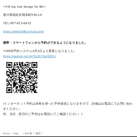
<Ｈill top hair design for life>
香川県高松市岡本町556-16
TEL:087-815-6422
https://www.hilltop-hair.com/
携帯・スマートフォンから予約ができるようになりました。
※WEB予約システム4月1日より変更になりました。
https://saloon.to/r/g/51207/m/0001/
(インターネット予約は余裕を持った予約状況になりますので、詳細はお電話にてお問い合わ
せください。
尚、当日、前日のご予約はお電話にてご確認ください。)
Home
blog
未分類
練習！