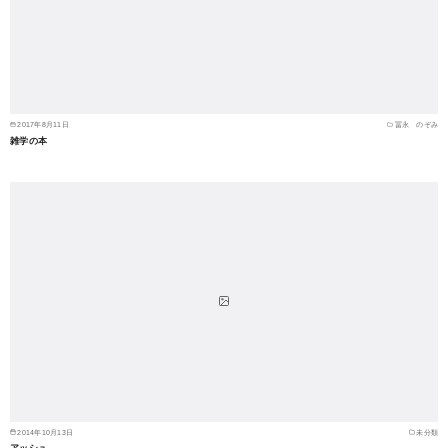
2017年8月11日
冨永 のぞみ
雑学の本
2014年10月13日
未分類