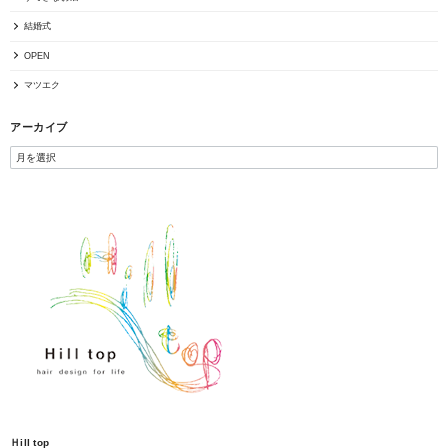
結婚式
OPEN
マツエク
アーカイブ
Ｈill top