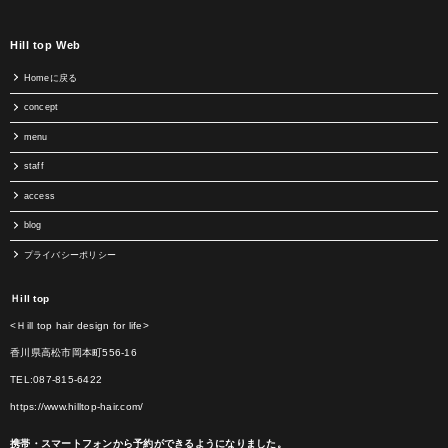
Hill top Web
Homeに戻る
concept
menu
staff
access
blog
プライバシーポリシー
Ｈill top
<Ｈill top hair design for life>
香川県高松市岡本町556-16
TEL:087-815-6422
https://www.hilltop-hair.com/
携帯・スマートフォンから予約ができるようになりました。