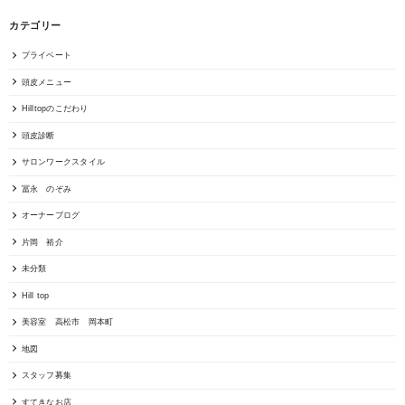
カテゴリー
プライベート
頭皮メニュー
Hilltopのこだわり
頭皮診断
サロンワークスタイル
冨永 のぞみ
オーナーブログ
片岡 裕介
未分類
Hill top
美容室 高松市 岡本町
地図
スタッフ募集
すてきなお店