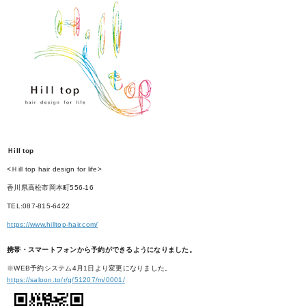
Ｈill top
<Ｈill top hair design for life>
香川県高松市岡本町556-16
TEL:087-815-6422
https://www.hilltop-hair.com/
携帯・スマートフォンから予約ができるようになりました。
※WEB予約システム4月1日より変更になりました。
https://saloon.to/r/g/51207/m/0001/