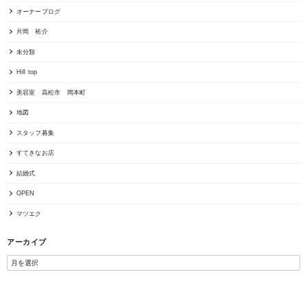
オーナーブログ
片岡 裕介
未分類
Hill top
美容室 高松市 岡本町
地図
スタッフ募集
すてきなお店
結婚式
OPEN
マツエク
アーカイブ