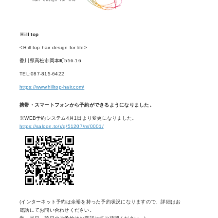
Ｈill top
<Ｈill top hair design for life>
香川県高松市岡本町556-16
TEL:087-815-6422
https://www.hilltop-hair.com/
携帯・スマートフォンから予約ができるようになりました。
※WEB予約システム4月1日より変更になりました。
https://saloon.to/r/g/51207/m/0001/
(インターネット予約は余裕を持った予約状況になりますので、詳細はお
電話にてお問い合わせください。