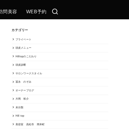
訪問美容
WEB予約
カテゴリー
プライベート
頭皮メニュー
Hilltopのこだわり
頭皮診断
サロンワークスタイル
冨永 のぞみ
オーナーブログ
片岡 裕介
未分類
Hill top
美容室 高松市 岡本町