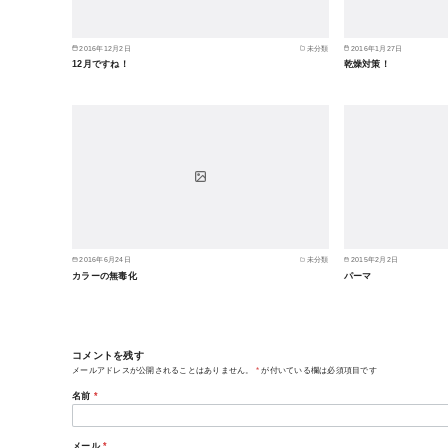
2016年12月2日
未分類
2016年1月27日
12月ですね！
乾燥対策！
2016年6月24日
未分類
2015年2月2日
カラーの無毒化
パーマ
コメントを残す
メールアドレスが公開されることはありません。
*
が付いている欄は必須項目です
名前
*
メール
*