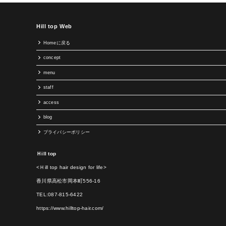
Hill top Web
Homeに戻る
concept
menu
staff
access
blog
プライバシーポリシー
Ｈill top
<Ｈill top hair design for life>
香川県高松市岡本町556-16
TEL:087-815-6422
https://www.hilltop-hair.com/