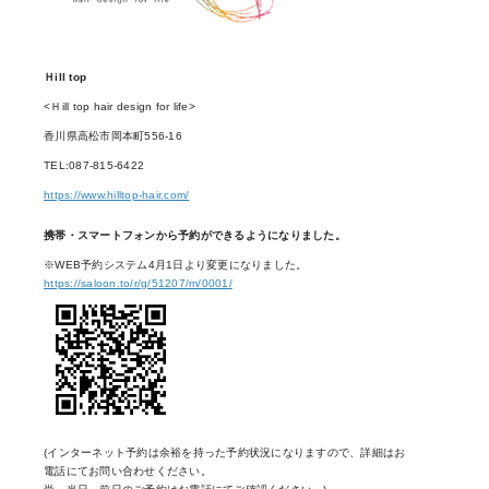
Ｈill top
<Ｈill top hair design for life>
香川県高松市岡本町556-16
TEL:087-815-6422
https://www.hilltop-hair.com/
携帯・スマートフォンから予約ができるようになりました。
※WEB予約システム4月1日より変更になりました。
https://saloon.to/r/g/51207/m/0001/
(インターネット予約は余裕を持った予約状況になりますので、詳細はお
電話にてお問い合わせください。