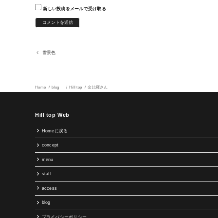
新しい投稿をメールで受け取る
雪景色
Home
blog
Hill top
金比羅さん
Hill top Web
Homeに戻る
concept
menu
staff
access
blog
プライバシーポリシー