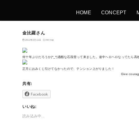
HOME
CONCEPT
金比羅さん
2012年2月11日
Hill top
何十年ぶりだろうか(*_*)過酷な石段登って来ました。途中ヘロヘロなってたら高校
正月におみくじ引けてなかったので、テンション上がりました！
Give courage and hope to
共有:
Facebook
いいね:
読み込み中...