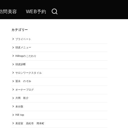
訪問美容
WEB予約
カテゴリー
プライベート
頭皮メニュー
Hilltopのこだわり
頭皮診断
サロンワークスタイル
冨永 のぞみ
オーナーブログ
片岡 裕介
未分類
Hill top
美容室 高松市 岡本町