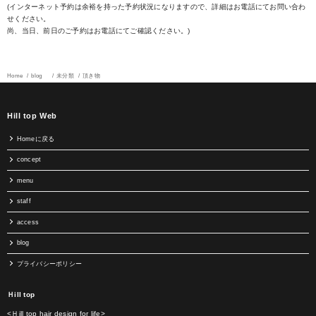
(インターネット予約は余裕を持った予約状況になりますので、詳細はお電話にてお問い合わ
せください。
尚、当日、前日のご予約はお電話にてご確認ください。)
Home
blog
未分類
頂き物
Hill top Web
Homeに戻る
concept
menu
staff
access
blog
プライバシーポリシー
Ｈill top
<Ｈill top hair design for life>