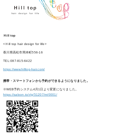
Ｈill top
<Ｈill top hair design for life>
香川県高松市岡本町556-16
TEL:087-815-6422
https://www.hilltop-hair.com/
携帯・スマートフォンから予約ができるようになりました。
※WEB予約システム4月1日より変更になりました。
https://saloon.to/r/g/51207/m/0001/