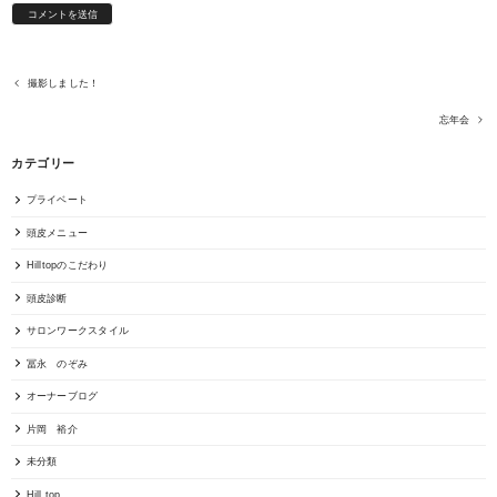
撮影しました！
忘年会
カテゴリー
プライベート
頭皮メニュー
Hilltopのこだわり
頭皮診断
サロンワークスタイル
冨永 のぞみ
オーナーブログ
片岡 裕介
未分類
Hill top