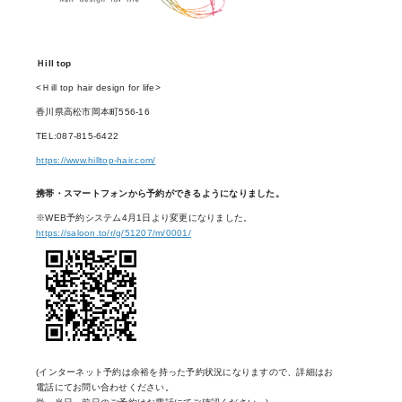
Ｈill top
<Ｈill top hair design for life>
香川県高松市岡本町556-16
TEL:087-815-6422
https://www.hilltop-hair.com/
携帯・スマートフォンから予約ができるようになりました。
※WEB予約システム4月1日より変更になりました。
https://saloon.to/r/g/51207/m/0001/
(インターネット予約は余裕を持った予約状況になりますので、詳細はお
電話にてお問い合わせください。