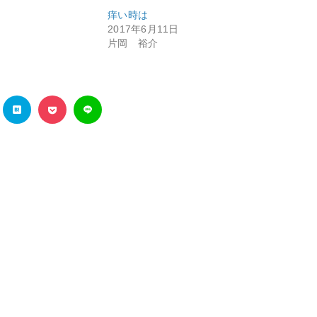
痒い時は
2017年6月11日
片岡 裕介