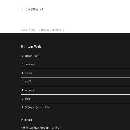
うさぎ庵なう！
Home
blog
Hill top
頭皮ｹｱ！！
Hill top Web
Homeに戻る
concept
menu
staff
access
blog
プライバシーポリシー
Ｈill top
<Ｈill top hair design for life>