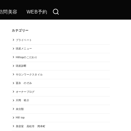
訪問美容
WEB予約
カテゴリー
プライベート
頭皮メニュー
Hilltopのこだわり
頭皮診断
サロンワークスタイル
冨永 のぞみ
オーナーブログ
片岡 裕介
未分類
Hill top
美容室 高松市 岡本町