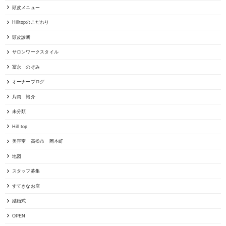
頭皮メニュー
Hilltopのこだわり
頭皮診断
サロンワークスタイル
冨永 のぞみ
オーナーブログ
片岡 裕介
未分類
Hill top
美容室 高松市 岡本町
地図
スタッフ募集
すてきなお店
結婚式
OPEN