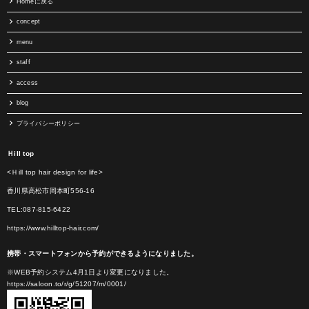
Homeに戻る
concept
menu
staff
access
blog
プライバシーポリシー
Ｈill top
<Ｈill top hair design for life>
香川県高松市岡本町556-16
TEL:087-815-6422
https://www.hilltop-hair.com/
携帯・スマートフォンから予約ができるようになりました。
※WEB予約システム4月1日より変更になりました。
https://saloon.to/r/g/51207/m/0001/