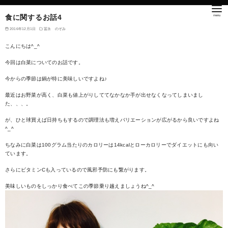
食に関するお話4
2016年12月1日
冨永 のぞみ
こんにちは^_^
今回は白菜についてのお話です。
今からの季節は鍋が特に美味しいですよね♪
最近はお野菜が高く、白菜も値上がりしててなかなか手が出せなくなってしまいまし
た、、、。
が、ひと球買えば日持ちもするので調理法も増えバリエーションが広がるから良いですよね
^_^
ちなみに白菜は100グラム当たりのカロリーは14kcalとローカロリーでダイエットにも向い
ています。
さらにビタミンCも入っているので風邪予防にも繋がります。
美味しいものをしっかり食べてこの季節乗り越えましょうね^_^