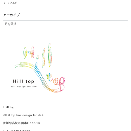
マツエク
アーカイブ
Ｈill top
<Ｈill top hair design for life>
香川県高松市岡本町556-16
TEL:087-815-6422