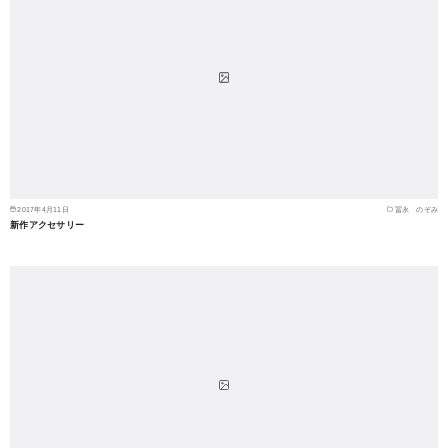
2017年4月11日
冨永 のぞみ
新作アクセサリー