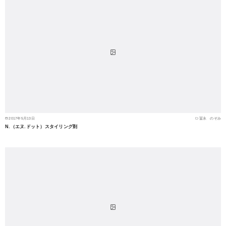
2017年5月13日
冨永 のぞみ
N.（エヌ.ドット）スタイリング剤