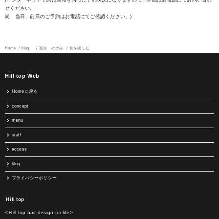
せください。
尚、当日、前日のご予約はお電話にてご確認ください。)
Home
blog
冨永 のぞみ
食を楽しむ
Hill top Web
Homeに戻る
concept
menu
staff
access
blog
プライバシーポリシー
Ｈill top
<Ｈill top hair design for life>