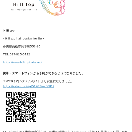
Ｈill top
<Ｈill top hair design for life>
香川県高松市岡本町556-16
TEL:087-815-6422
https://www.hilltop-hair.com/
携帯・スマートフォンから予約ができるようになりました。
※WEB予約システム4月1日より変更になりました。
https://saloon.to/r/g/51207/m/0001/
(インターネット予約は余裕を持った予約状況になりますので、詳細はお電話にてお問い合わ