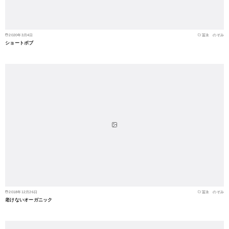
2020年3月4日
冨永 のぞみ
ショートボブ
2018年12月26日
冨永 のぞみ
老けないオーガニック