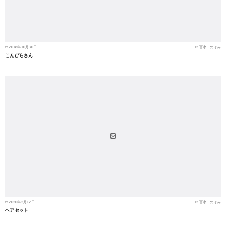
2018年10月30日
冨永 のぞみ
こんぴらさん
2020年2月12日
冨永 のぞみ
ヘアセット