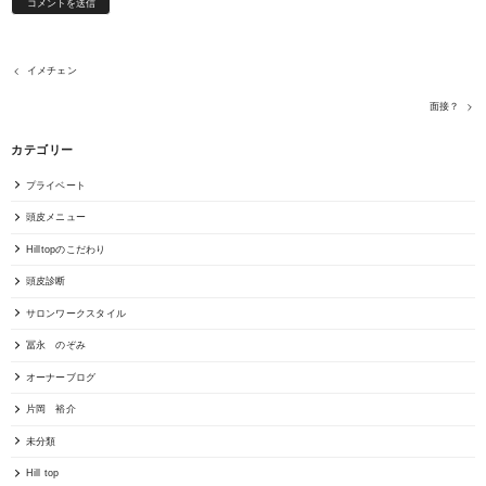
イメチェン
面接？
カテゴリー
プライベート
頭皮メニュー
Hilltopのこだわり
頭皮診断
サロンワークスタイル
冨永 のぞみ
オーナーブログ
片岡 裕介
未分類
Hill top