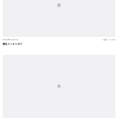
2018年1月21日
冨永 のぞみ
襟足スッキリボブ