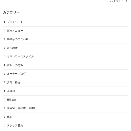
ハイライト
カテゴリー
プライベート
頭皮メニュー
Hilltopのこだわり
頭皮診断
サロンワークスタイル
冨永 のぞみ
オーナーブログ
片岡 裕介
未分類
Hill top
美容室 高松市 岡本町
地図
スタッフ募集