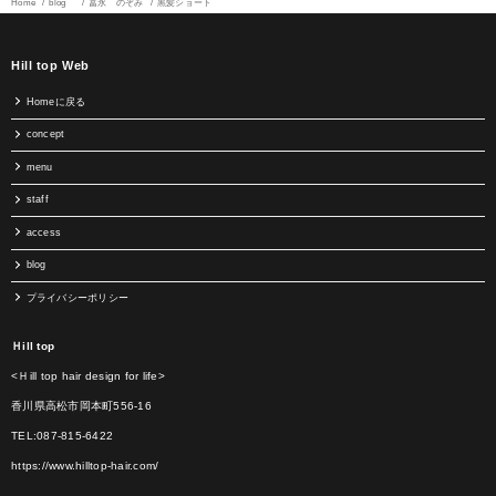
Home
blog
冨永 のぞみ
黒髪ショート
Hill top Web
Homeに戻る
concept
menu
staff
access
blog
プライバシーポリシー
Ｈill top
<Ｈill top hair design for life>
香川県高松市岡本町556-16
TEL:087-815-6422
https://www.hilltop-hair.com/