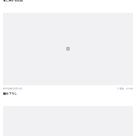
食に関するお話
2019年12月11日
冨永 のぞみ
編み下ろし