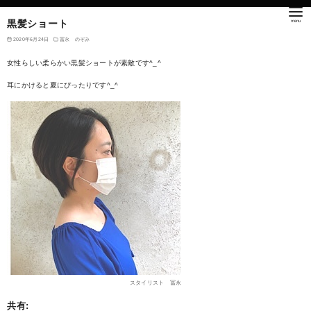
黒髪ショート
2020年6月24日
冨永 のぞみ
女性らしい柔らかい黒髪ショートが素敵です^_^
耳にかけると夏にぴったりです^_^
スタイリスト 冨永
共有: