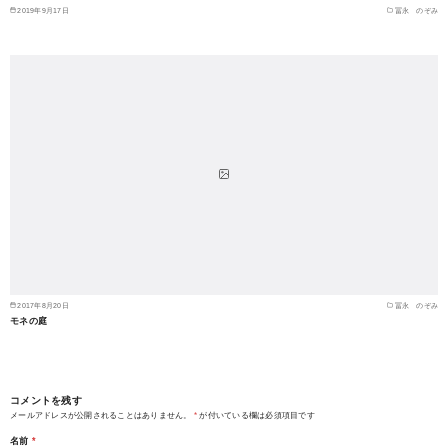
2019年9月17日
冨永 のぞみ
2017年8月20日
冨永 のぞみ
モネの庭
コメントを残す
メールアドレスが公開されることはありません。
*
が付いている欄は必須項目です
名前
*