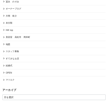
冨永 のぞみ
オーナーブログ
片岡 裕介
未分類
Hill top
美容室 高松市 岡本町
地図
スタッフ募集
すてきなお店
結婚式
OPEN
マツエク
アーカイブ