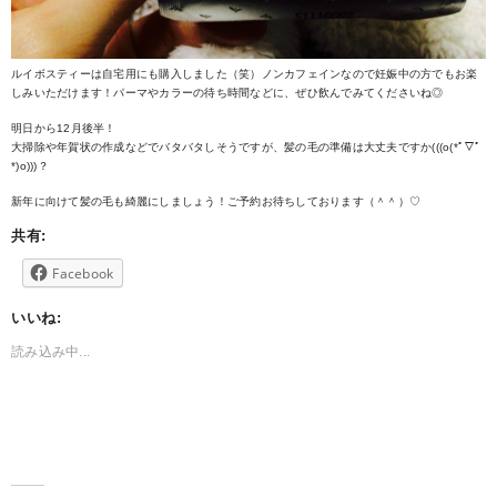
ルイボスティーは自宅用にも購入しました（笑）ノンカフェインなので妊娠中の方でもお楽
しみいただけます！パーマやカラーの待ち時間などに、ぜひ飲んでみてくださいね◎
明日から12月後半！
大掃除や年賀状の作成などでバタバタしそうですが、髪の毛の準備は大丈夫ですか(((o(*ﾟ▽ﾟ
*)o)))？
新年に向けて髪の毛も綺麗にしましょう！ご予約お待ちしております（＾＾）♡
共有:
Facebook
いいね:
読み込み中...