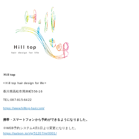
Ｈill top
<Ｈill top hair design for life>
香川県高松市岡本町556-16
TEL:087-815-6422
https://www.hilltop-hair.com/
携帯・スマートフォンから予約ができるようになりました。
※WEB予約システム4月1日より変更になりました。
https://saloon.to/r/g/51207/m/0001/