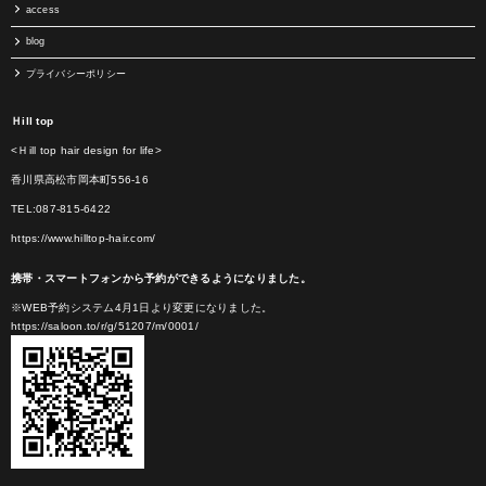
access
blog
プライバシーポリシー
Ｈill top
<Ｈill top hair design for life>
香川県高松市岡本町556-16
TEL:087-815-6422
https://www.hilltop-hair.com/
携帯・スマートフォンから予約ができるようになりました。
※WEB予約システム4月1日より変更になりました。
https://saloon.to/r/g/51207/m/0001/