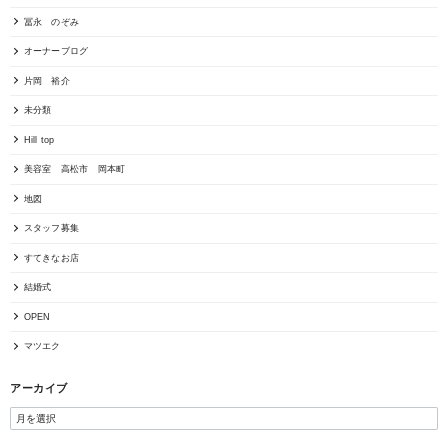
冨永 のぞみ
オーナーブログ
片岡 裕介
未分類
Hill top
美容室 高松市 岡本町
地図
スタッフ募集
すてきなお店
結婚式
OPEN
マツエク
アーカイブ