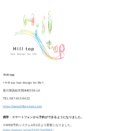
Ｈill top
<Ｈill top hair design for life>
香川県高松市岡本町556-16
TEL:087-815-6422
https://www.hilltop-hair.com/
携帯・スマートフォンから予約ができるようになりました。
※WEB予約システム4月1日より変更になりました。
https://saloon.to/r/g/51207/m/0001/