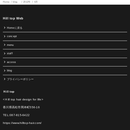
Home
blog
2012年
4月
Hill top Web
Homeに戻る
concept
menu
staff
access
blog
プライバシーポリシー
Ｈill top
<Ｈill top hair design for life>
香川県高松市岡本町556-16
TEL:087-815-6422
https://www.hilltop-hair.com/