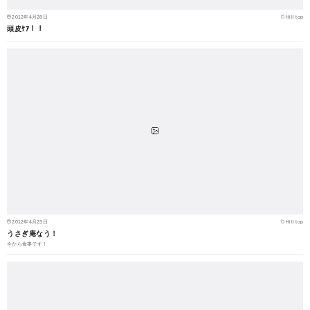
2012年4月28日
Hill top
頭皮ｹｱ！！
2012年4月23日
Hill top
うさぎ庵なう！
今から食事です！