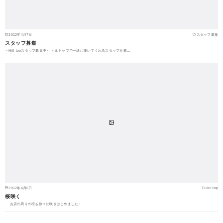
2012年4月7日
スタッフ募集
スタッフ募集
～Hill topスタッフ募集中～ ヒルトップで一緒に働いてくれるスタッフを募…
2012年4月6日
Hill top
桜咲く
お店の周りの桜も徐々に咲きはじめました！