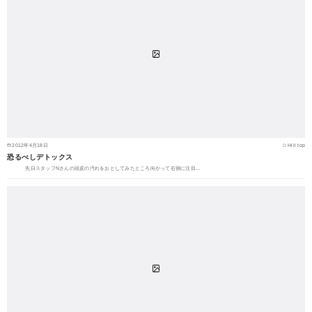
2012年4月18日
Hill top
恐るべしデトックス
先日スタッフNさんの頭皮の汚れをおとしてみたところ向かって右側に注目…