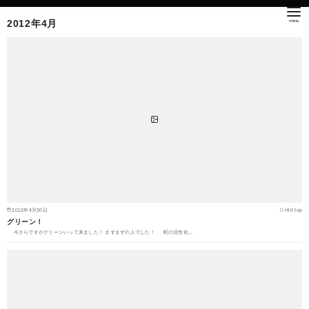
2012年4月
2012年4月30日
Hill top
グリーン！
今さらですがグリーンいって来ました！ まずまずの人でした！ 町の活性化…