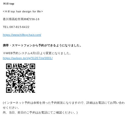
Ｈill top
<Ｈill top hair design for life>
香川県高松市岡本町556-16
TEL:087-815-6422
https://www.hilltop-hair.com/
携帯・スマートフォンから予約ができるようになりました。
※WEB予約システム4月1日より変更になりました。
https://saloon.to/r/g/51207/m/0001/
(インターネット予約は余裕を持った予約状況になりますので、詳細はお電話にてお問い合わ
せください。
尚、当日、前日のご予約はお電話にてご確認ください。)