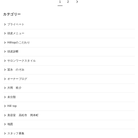
1
2
カテゴリー
プライベート
頭皮メニュー
Hilltopのこだわり
頭皮診断
サロンワークスタイル
冨永 のぞみ
オーナーブログ
片岡 裕介
未分類
Hill top
美容室 高松市 岡本町
地図
スタッフ募集