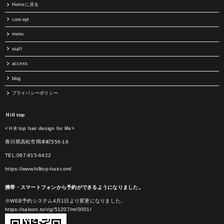
Homeに戻る
concept
menu
staff
access
blog
プライバシーポリシー
Ｈill top
<Ｈill top hair design for life>
香川県高松市岡本町556-16
TEL:087-815-6422
https://www.hilltop-hair.com/
携帯・スマートフォンから予約ができるようになりました。
※WEB予約システム4月1日より変更になりました。
https://saloon.to/r/g/51207/m/0001/