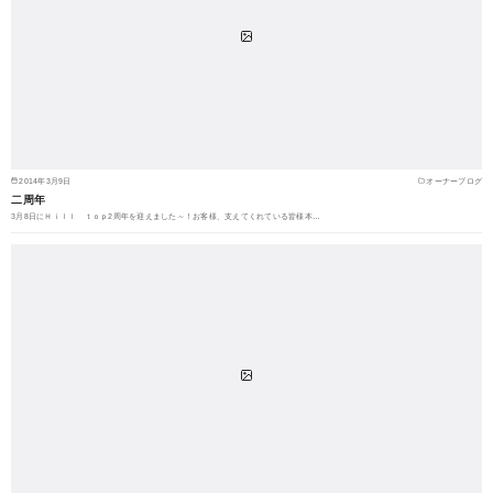
2014年3月9日
オーナーブログ
二周年
3月8日にＨｉｌｌ ｔｏｐ2周年を迎えました～！お客様、支えてくれている皆様本…