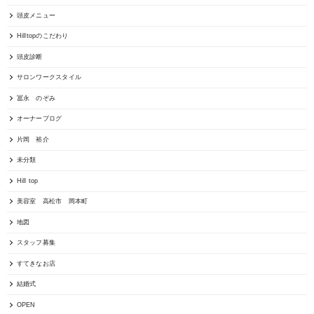
頭皮メニュー
Hilltopのこだわり
頭皮診断
サロンワークスタイル
冨永 のぞみ
オーナーブログ
片岡 裕介
未分類
Hill top
美容室 高松市 岡本町
地図
スタッフ募集
すてきなお店
結婚式
OPEN