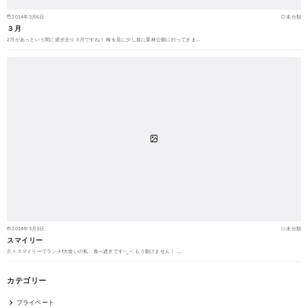
2014年3月6日
未分類
３月
2月があっという間に過ぎ去り３月ですね！ 梅を見に少し前に栗林公園に行ってきま…
2014年3月3日
未分類
スマイリー
久々スマイリーでランチ❗️大食いの私、食べ過ぎです~_~; もう動けません！ …
カテゴリー
プライベート