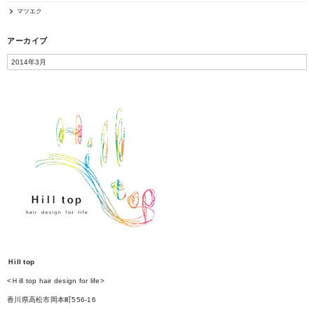
マツエク
アーカイブ
Ｈill top
<Ｈill top hair design for life>
香川県高松市岡本町556-16