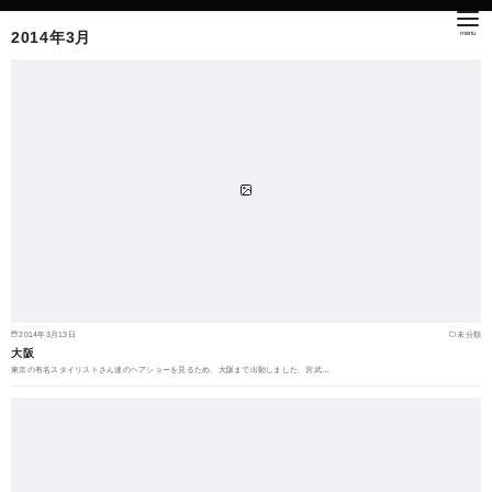
2014年3月
2014年3月13日
未分類
大阪
東京の有名スタイリストさん達のヘアショーを見るため、大阪まで出動しました、宮武…