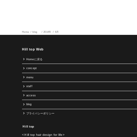
Home
blog
2014年
6月
Hill top Web
Homeに戻る
concept
menu
staff
access
blog
プライバシーポリシー
Ｈill top
<Ｈill top hair design for life>