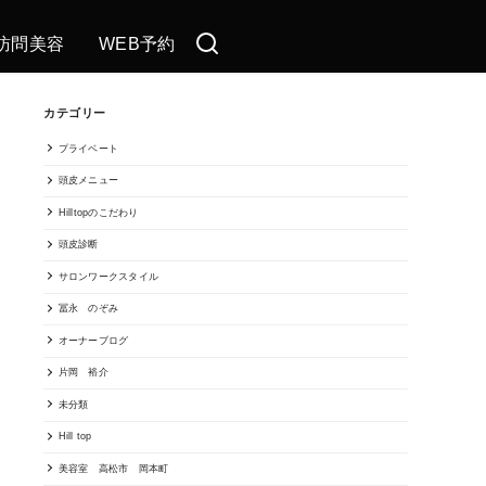
訪問美容
WEB予約
カテゴリー
プライベート
頭皮メニュー
Hilltopのこだわり
頭皮診断
サロンワークスタイル
冨永 のぞみ
オーナーブログ
片岡 裕介
未分類
Hill top
美容室 高松市 岡本町