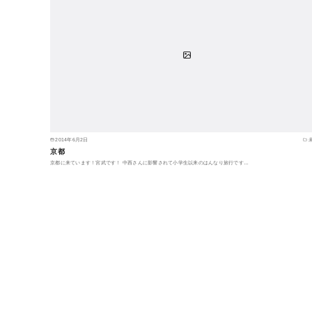
2014年6月2日
京都
京都に来ています！宮武です！ 中西さんに影響されて小学生以来のはんなり旅行です…