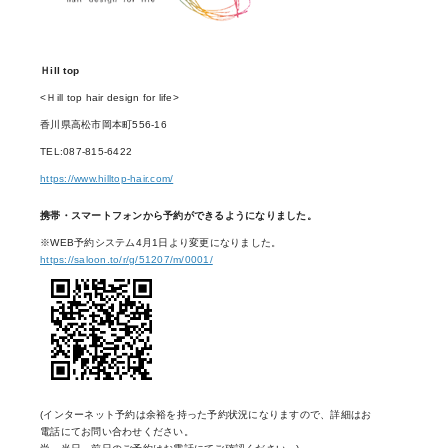
Ｈill top
<Ｈill top hair design for life>
香川県高松市岡本町556-16
TEL:087-815-6422
https://www.hilltop-hair.com/
携帯・スマートフォンから予約ができるようになりました。
※WEB予約システム4月1日より変更になりました。
https://saloon.to/r/g/51207/m/0001/
(インターネット予約は余裕を持った予約状況になりますので、詳細はお
電話にてお問い合わせください。