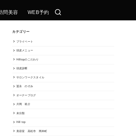
訪問美容
WEB予約
カテゴリー
プライベート
頭皮メニュー
Hilltopのこだわり
頭皮診断
サロンワークスタイル
冨永 のぞみ
オーナーブログ
片岡 裕介
未分類
Hill top
美容室 高松市 岡本町