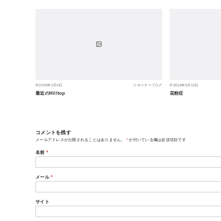
2019年2月4日
オーナーブログ
2018年3月13日
最近のHilltop
花粉症
コメントを残す
メールアドレスが公開されることはありません。
*
が付いている欄は必須項目です
名前
*
メール
*
サイト