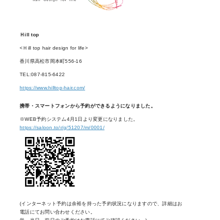
Ｈill top
<Ｈill top hair design for life>
香川県高松市岡本町556-16
TEL:087-815-6422
https://www.hilltop-hair.com/
携帯・スマートフォンから予約ができるようになりました。
※WEB予約システム4月1日より変更になりました。
https://saloon.to/r/g/51207/m/0001/
(インターネット予約は余裕を持った予約状況になりますので、詳細はお
電話にてお問い合わせください。