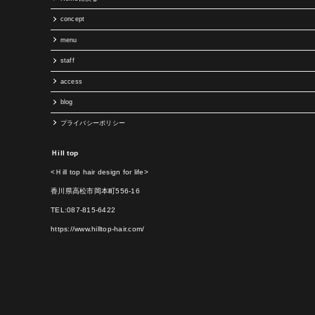
concept
menu
staff
access
blog
プライバシーポリシー
Ｈill top
<Ｈill top hair design for life>
香川県高松市岡本町556-16
TEL:087-815-6422
https://www.hilltop-hair.com/