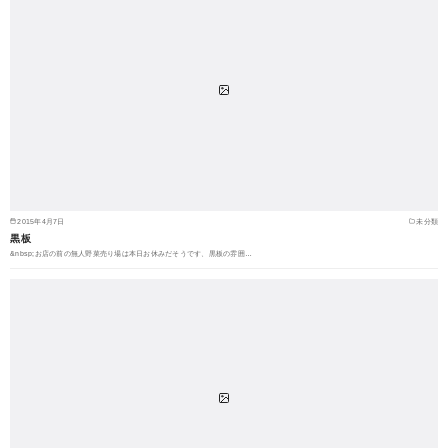
2015年4月7日
未分類
黒板
&nbsp;お店の前の無人野菜売り場は本日お休みだそうです、黒板の雰囲…