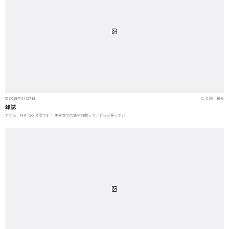
2015年4月17日
片岡 裕介
雑誌
どうも、Hill top 片岡です！ 美容室での施術時間って、ずっと座ってい…