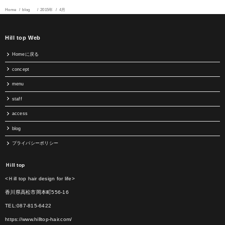
Home
blog
2015年
4月
Hill top Web
Homeに戻る
concept
menu
staff
access
blog
プライバシーポリシー
Ｈill top
<Ｈill top hair design for life>
香川県高松市岡本町556-16
TEL:087-815-6422
https://www.hilltop-hair.com/