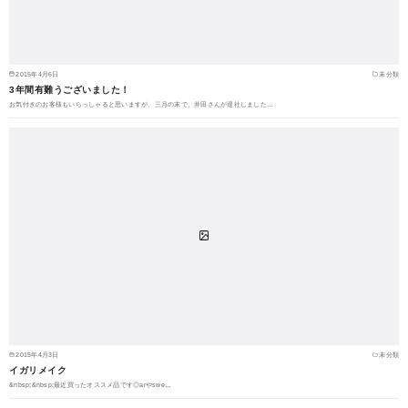
2015年4月6日
未分類
3年間有難うございました！
お気付きのお客様もいらっしゃると思いますが、三月の末で、井田さんが退社しました…
2015年4月3日
未分類
イガリメイク
&nbsp;&nbsp;最近買ったオススメ品です◎arやswe…