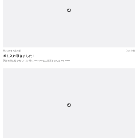
2015年4月26日
未分類
差し入れ頂きました！
新婚旅行に行かれていたA様にハワイのお土産頂きました(^^) &nbs…