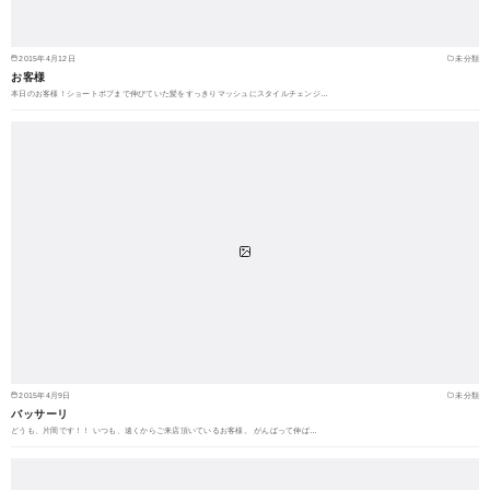
2015年4月12日
未分類
お客様
本日のお客様！ショートボブまで伸びていた髪をすっきりマッシュにスタイルチェンジ…
2015年4月9日
未分類
バッサーリ
どうも、片岡です！！ いつも、遠くからご来店頂いているお客様。 がんばって伸ば…