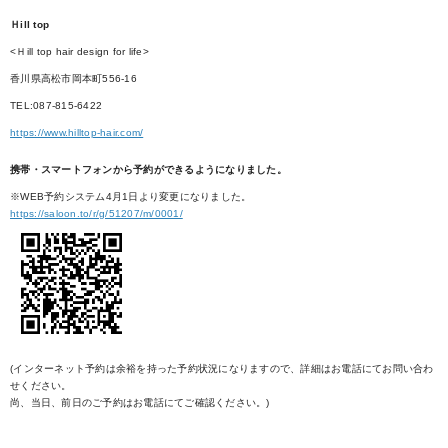
Ｈill top
<Ｈill top hair design for life>
香川県高松市岡本町556-16
TEL:087-815-6422
https://www.hilltop-hair.com/
携帯・スマートフォンから予約ができるようになりました。
※WEB予約システム4月1日より変更になりました。
https://saloon.to/r/g/51207/m/0001/
(インターネット予約は余裕を持った予約状況になりますので、詳細はお電話にてお問い合わ
せください。
尚、当日、前日のご予約はお電話にてご確認ください。)