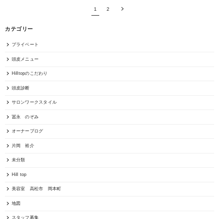
1
2
カテゴリー
プライベート
頭皮メニュー
Hilltopのこだわり
頭皮診断
サロンワークスタイル
冨永 のぞみ
オーナーブログ
片岡 裕介
未分類
Hill top
美容室 高松市 岡本町
地図
スタッフ募集