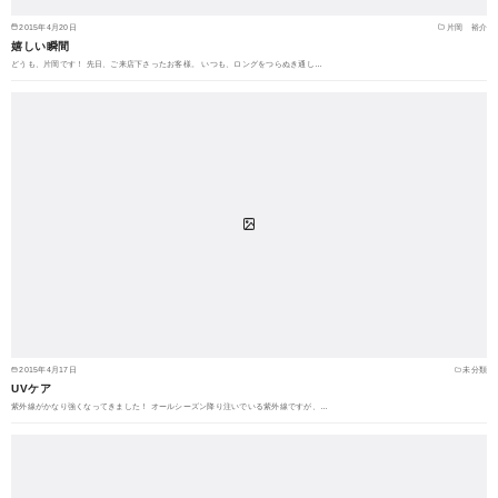
2015年4月20日
片岡 裕介
嬉しい瞬間
どうも、片岡です！ 先日、ご来店下さったお客様。 いつも、ロングをつらぬき通し…
2015年4月17日
未分類
UVケア
紫外線がかなり強くなってきました！ オールシーズン降り注いでいる紫外線ですが、…