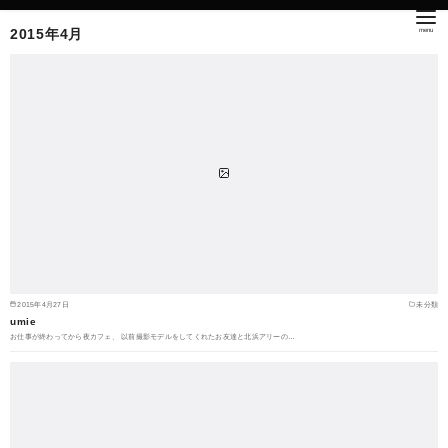
2015年4月
2015年4月27日
未分類
umie
お仕事が終わってから夜カフェ、 以前撮影モデルをしてくれたお友達と北浜アリーの…