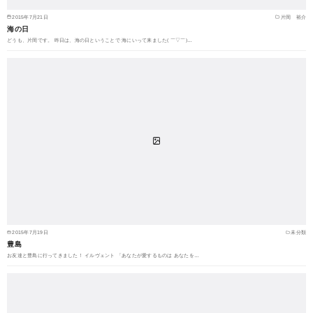
2015年7月21日
片岡 裕介
海の日
どうも、片岡です。 昨日は、海の日ということで 海にいって来ました( ￣▽￣)…
2015年7月19日
未分類
豊島
お友達と豊島に行ってきました！ イルヴェント 「あなたが愛するものは あなたを…