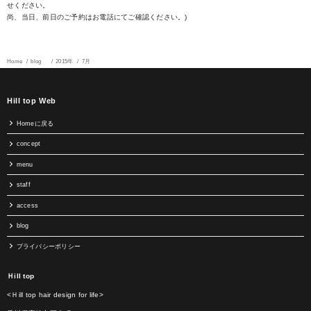
せください。
尚、当日、前日のご予約はお電話にてご確認ください。)
Home
blog
2015年
7月
Hill top Web
Homeに戻る
concept
menu
staff
access
blog
プライバシーポリシー
Ｈill top
<Ｈill top hair design for life>