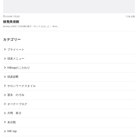
2015年7月3日
未分類
猪熊美術館
&nbsp;100日で100脚の椅子！行ってきました！ &nb…
カテゴリー
プライベート
頭皮メニュー
Hilltopのこだわり
頭皮診断
サロンワークスタイル
冨永 のぞみ
オーナーブログ
片岡 裕介
未分類
Hill top