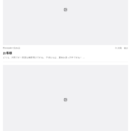
2015年7月25日
片岡 裕介
お客様
どうも、片岡です！四国も梅雨明けですね。 子供たちは、夏休み真っ只中ですね！ …