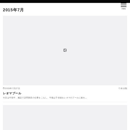
2015年7月
2015年7月27日
未分類
レオマプール
今日は午前中、施設で訪問美容の仕事をこなし、午後は子供達をレオマのプールに連れ…