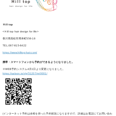
Ｈill top
<Ｈill top hair design for life>
香川県高松市岡本町556-16
TEL:087-815-6422
https://www.hilltop-hair.com/
携帯・スマートフォンから予約ができるようになりました。
※WEB予約システム4月1日より変更になりました。
https://saloon.to/r/g/51207/m/0001/
(インターネット予約は余裕を持った予約状況になりますので、詳細はお電話にてお問い合わ