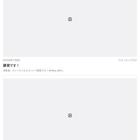
2015年7月8日
オーナーブログ
講習です！
営業後、ディーラーさんでパーマ講習です！ &nbsp; &nb…